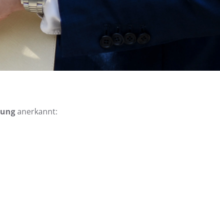
dung
anerkannt: