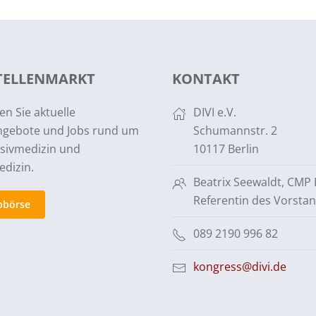
STELLENMARKT
KONTAKT
en Sie aktuelle
DIVI e.V.
ngebote und Jobs rund um
Schumannstr. 2
nsivmedizin und
10117 Berlin
edizin.
Beatrix Seewaldt, CMP
Referentin des Vorsta
bbörse
089 2190 996 82
kongress@divi.de