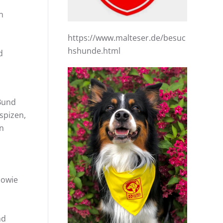
n
https://www.malteser.de/besuc
hshunde.html
d
Bund
spizen,
n
sowie
nd