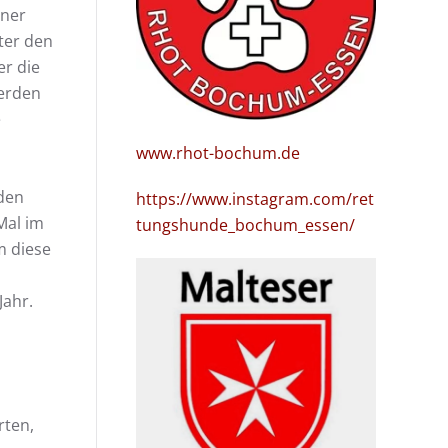
iner
ter den
r die
werden
e
www.rhot-bochum.de
den
https://www.instagram.com/ret
Mal im
tungshunde_bochum_essen/
m diese
Jahr.
rten,