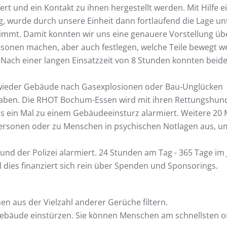
ert und ein Kontakt zu ihnen hergestellt werden. Mit Hilfe e
, wurde durch unsere Einheit dann fortlaufend die Lage un
mt. Damit konnten wir uns eine genauere Vorstellung übe
rsonen machen, aber auch festlegen, welche Teile bewegt 
 Nach einer langen Einsatzzeit von 8 Stunden konnten beid
r wieder Gebäude nach Gasexplosionen oder Bau-Unglücken
raben. Die RHOT Bochum-Essen wird mit ihren Rettungshun
s ein Mal zu einem Gebäudeeinsturz alarmiert. Weitere 20 
Personen oder zu Menschen in psychischen Notlagen aus, u
d der Polizei alarmiert. 24 Stunden am Tag - 365 Tage im 
l dies finanziert sich rein über Spenden und Sponsorings.
 aus der Vielzahl anderer Gerüche filtern.
bäude einstürzen. Sie können Menschen am schnellsten o