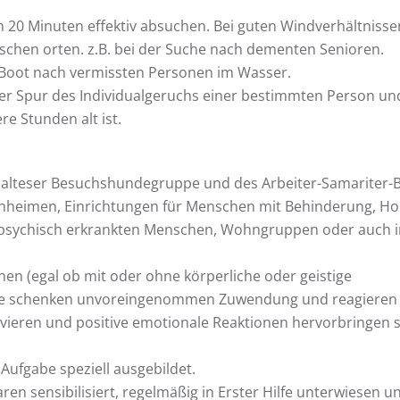
20 Minuten effektiv absuchen. Bei guten Windverhältnisse
chen orten. z.B. bei der Suche nach dementen Senioren.
Boot nach vermissten Personen im Wasser.
er Spur des Individualgeruchs einer bestimmten Person un
e Stunden alt ist.
alteser Besuchshundegruppe und des Arbeiter-Samariter-
nheimen, Einrichtungen für Menschen mit Behinderung, Ho
i psychisch erkrankten Menschen, Wohngruppen oder auch i
n (egal ob mit oder ohne körperliche oder geistige
 Sie schenken unvoreingenommen Zuwendung und reagieren
ivieren und positive emotionale Reaktionen hervorbringen 
ufgabe speziell ausgebildet.
n sensibilisiert, regelmäßig in Erster Hilfe unterwiesen u