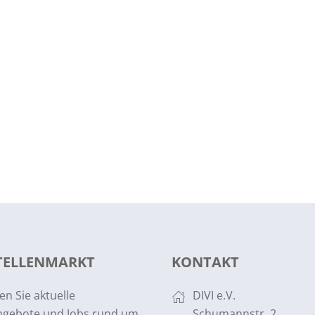
STELLENMARKT
KONTAKT
en Sie aktuelle
DIVI e.V.
ngebote und Jobs rund um
Schumannstr. 2