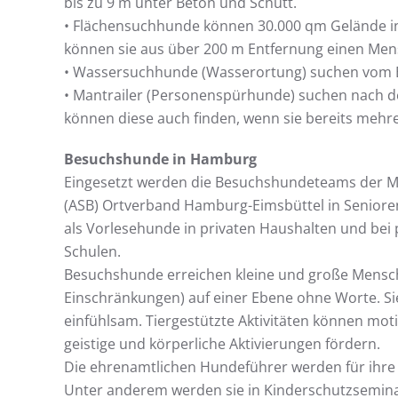
bis zu 9 m unter Beton und Schutt.
• Flächensuchhunde können 30.000 qm Gelände in 
können sie aus über 200 m Entfernung einen Mens
• Wassersuchhunde (Wasserortung) suchen vom 
• Mantrailer (Personenspürhunde) suchen nach d
können diese auch finden, wenn sie bereits mehrer
Besuchshunde in Hamburg
Eingesetzt werden die Besuchshundeteams der M
(ASB) Ortverband Hamburg-Eimsbüttel in Seniore
als Vorlesehunde in privaten Haushalten und be
Schulen.
Besuchshunde erreichen kleine und große Mensche
Einschränkungen) auf einer Ebene ohne Worte.
einfühlsam. Tiergestützte Aktivitäten können mot
geistige und körperliche Aktivierungen fördern.
Die ehrenamtlichen Hundeführer werden für ihre A
Unter anderem werden sie in Kinderschutzseminare