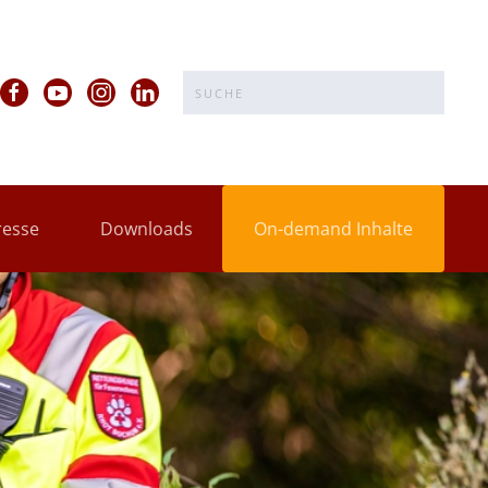
resse
Downloads
On-demand Inhalte