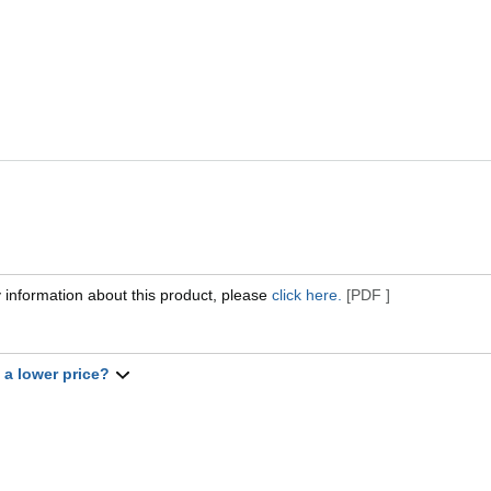
 information about this product, please
click here.
[PDF ]
t a lower price?