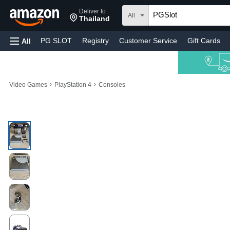
Deliver to
All
Thailand
PG SLOT
Registry
Customer Service
Gift Cards
All
›
›
Video Games
PlayStation 4
Consoles