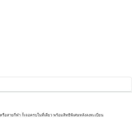
อหรือสายกีฬา ก็เจอครบในที่เดียว พร้อมสิทธิพิเศษหลังลงทะเบียน