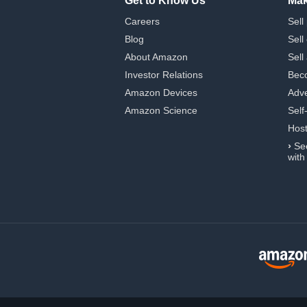
Get to Know Us
Mak
Careers
Sell
Blog
Sell
About Amazon
Sell
Investor Relations
Beco
Amazon Devices
Adve
Amazon Science
Self
Hos
›
Se
with