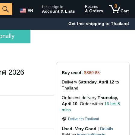
0
Returns
Hello, sign in
EN
& Orders
Cart
Account & Lists
Get free shipping to Thailand
 คศ 2026
Buy used:
$860.85
Delivery
Saturday, April 12
to
Thailand
Or fastest delivery
Thursday,
April 10
. Order within
16 hrs 8
mins
Deliver to
Thailand
Used: Very Good
|
Details
Sold by
jerseys4thewin