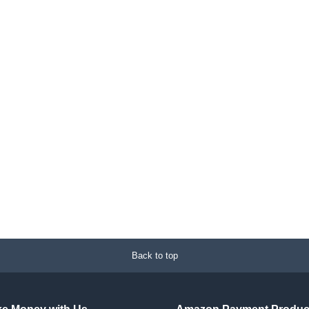
Back to top