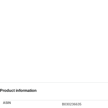
Product information
ASIN
B030236635