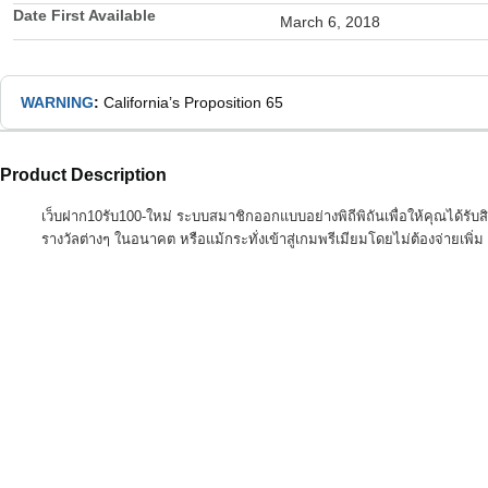
Date First Available
March 6, 2018
WARNING
:
California’s Proposition 65
Product Description
เว็บฝาก10รับ100-ใหม่ ระบบสมาชิกออกแบบอย่างพิถีพิถันเพื่อให้คุณได้รับ
รางวัลต่างๆ ในอนาคต หรือแม้กระทั่งเข้าสู่เกมพรีเมียมโดยไม่ต้องจ่ายเพิ่ม