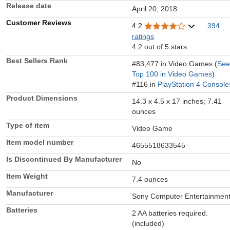
Release date
April 20, 2018
Customer Reviews
4.2
394
ratings
4.2 out of 5 stars
Best Sellers Rank
#83,477 in Video Games (
See
Top 100 in Video Games
)
#116 in
PlayStation 4 Console
Product Dimensions
14.3 x 4.5 x 17 inches; 7.41
ounces
Type of item
Video Game
Item model number
4655518633545
Is Discontinued By Manufacturer
No
Item Weight
7.4 ounces
Manufacturer
Sony Computer Entertainmen
Batteries
2 AA batteries required.
(included)