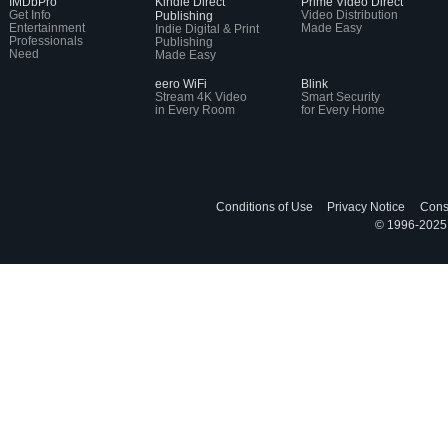
IMDbPro
Kindle Direct
Prime Video Direct
Get Info
Video Distribution
Publishing
Entertainment
Made Easy
Indie Digital & Print
Professionals
Publishing
Need
Made Easy
eero WiFi
Blink
Stream 4K Video
Smart Security
in Every Room
for Every Home
Conditions of Use
Privacy Notice
Cons
© 1996-2025, 