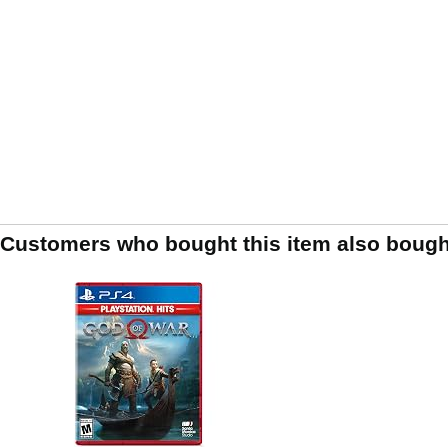
Customers who bought this item also bough