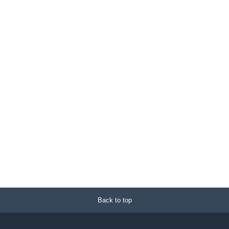
Back to top