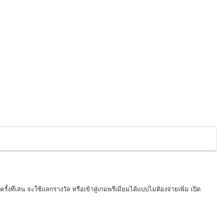
รั้งที่เล่น จะใช้แลกรางวัล หรือเข้าสู่เกมพรีเมียมได้แบบไม่ต้องจ่ายเพิ่ม เปิด