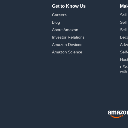
Get to Know Us
Mak
Careers
Sell
Blog
Sell
About Amazon
Sell
Investor Relations
Beco
Amazon Devices
Adve
Amazon Science
Self
Hos
›
Se
with