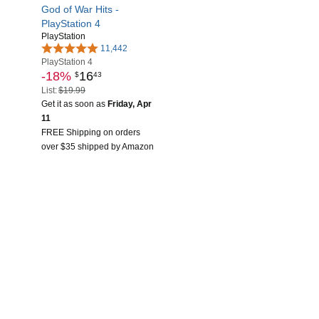
God of War Hits -
PlayStation 4
PlayStation
11,442
PlayStation 4
-18%
16
$
43
List:
$19.99
Get it as soon as
Friday, Apr
11
FREE Shipping on orders
over $35 shipped by Amazon