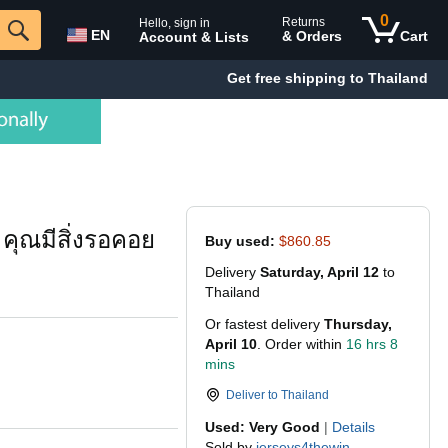
0
Returns
Hello, sign in
EN
& Orders
Cart
Account & Lists
Get free shipping to Thailand
 คุณมีสิ่งรอคอย
Buy used:
$860.85
Delivery
Saturday, April 12
to
Thailand
Or fastest delivery
Thursday,
April 10
. Order within
16 hrs 8
mins
Deliver to
Thailand
Used: Very Good
|
Details
Sold by
jerseys4thewin