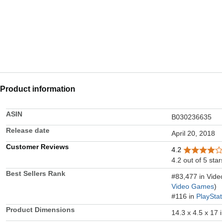
Product information
ASIN
B030236635
Release date
April 20, 2018
Customer Reviews
4.2
4.2 out of 5 star
Best Sellers Rank
#83,477 in Vid
Video Games
)
#116 in
PlaySta
Product Dimensions
14.3 x 4.5 x 17