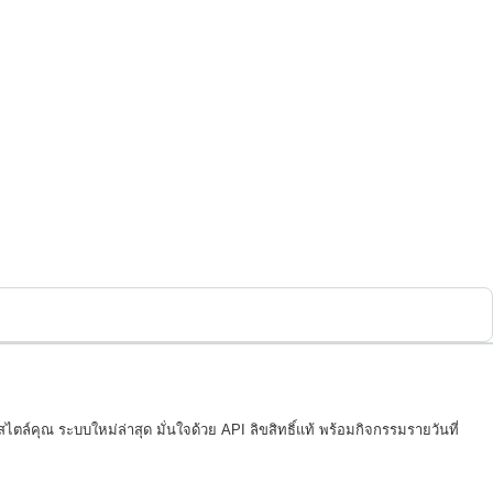
คุณ ระบบใหม่ล่าสุด มั่นใจด้วย API ลิขสิทธิ์แท้ พร้อมกิจกรรมรายวันที่