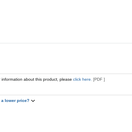
 information about this product, please
click here.
[PDF ]
t a lower price?