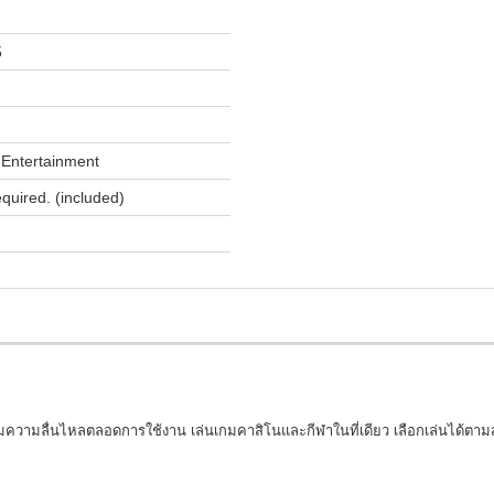
5
Entertainment
equired. (included)
มลื่นไหลตลอดการใช้งาน เล่นเกมคาสิโนและกีฬาในที่เดียว เลือกเล่นได้ตามสไตล์