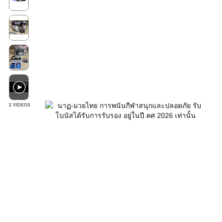
2 VIDEOS