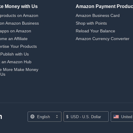
e Money with Us
Amazon Payment Produc
 products on Amazon
Amazon Business Card
 on Amazon Business
Shop with Points
 apps on Amazon
Reload Your Balance
me an Affiliate
Amazon Currency Converter
rtise Your Products
-Publish with Us
t an Amazon Hub
e More Make Money
 Us
English
$
USD - U.S. Dollar
United