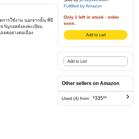
Fulfilled by Amazon
Only 1 left in stock - order
ารใช้งาน นอกจากนั้น ที่นี่
soon.
ของขวัญรอหลังลงทะเบียน
ปเดตอย่างต่อเนื่อง
Add to cart
Add to List
Other sellers on Amazon
$
335
99
Used (4) from