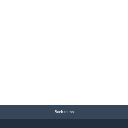
Back to top