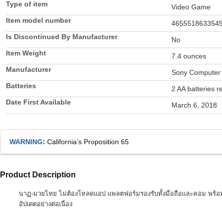
Type of item
Video Game
Item model number
465551863354
Is Discontinued By Manufacturer
No
Item Weight
7.4 ounces
Manufacturer
Sony Computer 
Batteries
2 AA batteries r
Date First Available
March 6, 2018
WARNING
:
California’s Proposition 65
Product Description
นาฏ-มวยไทย ไม่ต้องโหลดแอป แพลตฟอร์มรองรับทั้งมือถือและคอม พร้อมควา
อัปเดตอย่างต่อเนื่อง