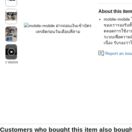
About this ite
mobile-mobile 
ของเรารองรับทั
ตลอดการใช้งาน ที
ระบบเพื่อความมั
เนื่อง รับรองว่าไ
Report an issue
2 VIDEOS
Customers who bought this item also bough