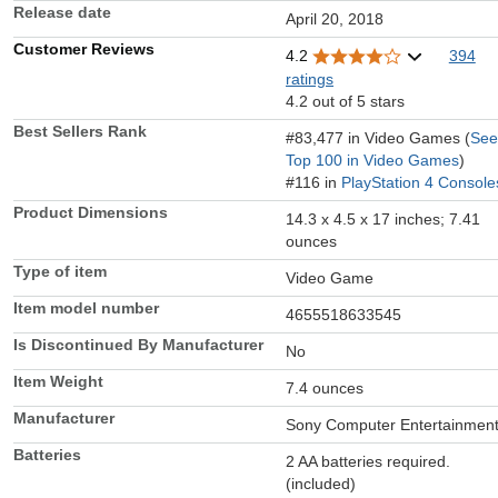
Release date
April 20, 2018
Customer Reviews
4.2
394
ratings
4.2 out of 5 stars
Best Sellers Rank
#83,477 in Video Games (
See
Top 100 in Video Games
)
#116 in
PlayStation 4 Console
Product Dimensions
14.3 x 4.5 x 17 inches; 7.41
ounces
Type of item
Video Game
Item model number
4655518633545
Is Discontinued By Manufacturer
No
Item Weight
7.4 ounces
Manufacturer
Sony Computer Entertainmen
Batteries
2 AA batteries required.
(included)