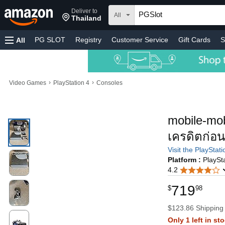
Deliver to
All
Thailand
PG SLOT
Registry
Customer Service
Gift Cards
S
All
›
›
Video Games
PlayStation 4
Consoles
mobile-mob
เครดิตก่อน
Visit the PlayStat
Platform :
PlaySt
4.2
719
$
98
$123.86 Shipping
Only 1 left in st