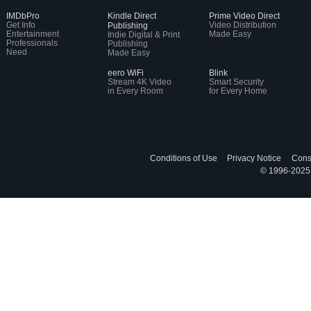
IMDbPro
Kindle Direct
Prime Video Direct
Get Info
Video Distribution
Publishing
Entertainment
Made Easy
Indie Digital & Print
Professionals
Publishing
Need
Made Easy
eero WiFi
Blink
Stream 4K Video
Smart Security
in Every Room
for Every Home
Conditions of Use
Privacy Notice
Cons
© 1996-2025, 