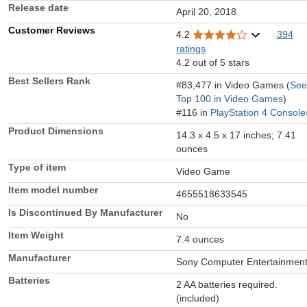
Release date
April 20, 2018
Customer Reviews
4.2
394
ratings
4.2 out of 5 stars
Best Sellers Rank
#83,477 in Video Games (
See
Top 100 in Video Games
)
#116 in
PlayStation 4 Console
Product Dimensions
14.3 x 4.5 x 17 inches; 7.41
ounces
Type of item
Video Game
Item model number
4655518633545
Is Discontinued By Manufacturer
No
Item Weight
7.4 ounces
Manufacturer
Sony Computer Entertainmen
Batteries
2 AA batteries required.
(included)