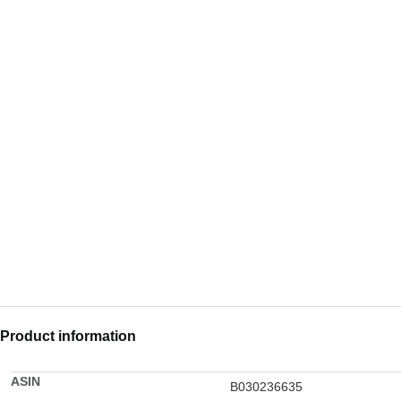
Product information
ASIN
B030236635