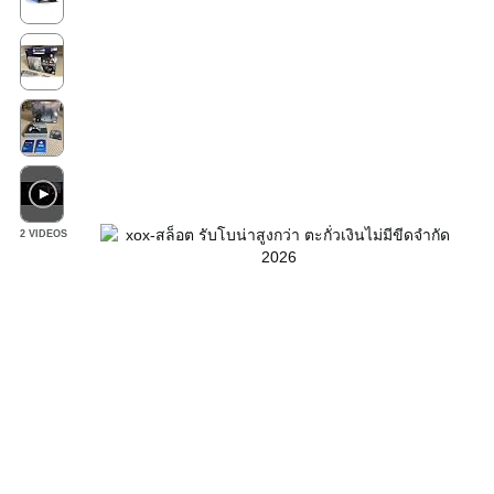
2 VIDEOS