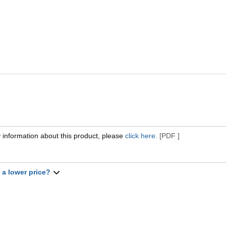
 information about this product, please
click here.
[PDF ]
t a lower price?