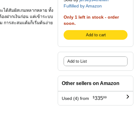
Fulfilled by Amazon
จะได้สัมผัสเกมหลากหลาย ทั้ง
นต้องฝากเงินก่อน แค่เข้าระบบ
Only 1 left in stock - order
 การสะสมแต้มก็เริ่มต้นง่าย
soon.
Add to cart
Add to List
Other sellers on Amazon
$
335
99
Used (4) from