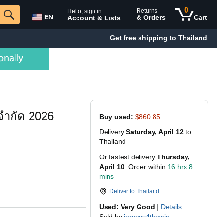
0
Returns
Hello, sign in
EN
& Orders
Cart
Account & Lists
Get free shipping to Thailand
ดจำกัด 2026
Buy used:
$860.85
Delivery
Saturday, April 12
to
Thailand
Or fastest delivery
Thursday,
April 10
. Order within
16 hrs 8
mins
Deliver to
Thailand
Used: Very Good
|
Details
Sold by
jerseys4thewin