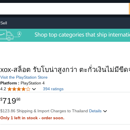
Sell
xox-สล็อต รับโบน่าสูงกว่า ตะกั่วเงินไม่มีขี
Visit the PlayStation Store
Platform :
PlayStation 4
4.2
394 ratings
719
$
98
$123.86 Shipping & Import Charges to Thailand
Details
Only 1 left in stock - order soon.