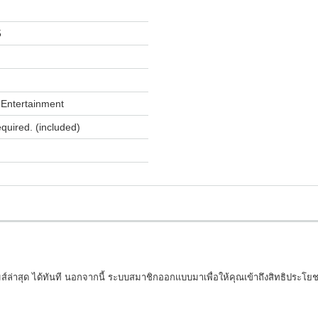
5
Entertainment
equired. (included)
์ล่าสุด ได้ทันที นอกจากนี้ ระบบสมาชิกออกแบบมาเพื่อให้คุณเข้าถึงสิทธิประโยชน