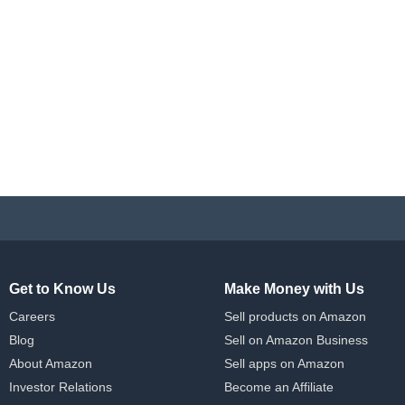
Get to Know Us
Make Money with Us
Careers
Sell products on Amazon
Blog
Sell on Amazon Business
About Amazon
Sell apps on Amazon
Investor Relations
Become an Affiliate