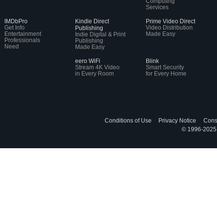
Computing
Services
IMDbPro
Kindle Direct
Prime Video Direct
Get Info
Video Distribution
Publishing
Entertainment
Made Easy
Indie Digital & Print
Professionals
Publishing
Need
Made Easy
eero WiFi
Blink
Stream 4K Video
Smart Security
in Every Room
for Every Home
Conditions of Use
Privacy Notice
Cons
© 1996-2025, 