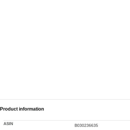
Product information
ASIN
B030236635