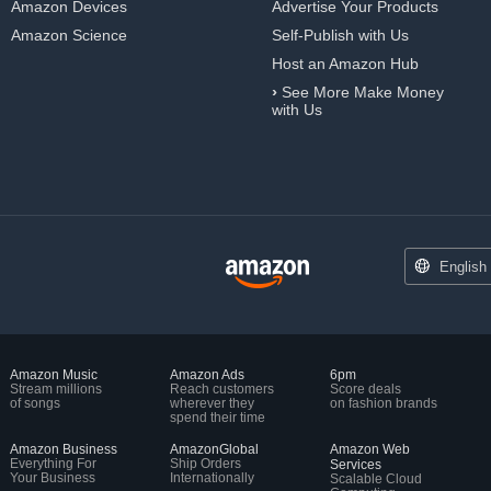
Amazon Devices
Advertise Your Products
Amazon Science
Self-Publish with Us
Host an Amazon Hub
›
See More Make Money
with Us
English
Amazon Music
Amazon Ads
6pm
Stream millions
Reach customers
Score deals
of songs
wherever they
on fashion brands
spend their time
Amazon Business
AmazonGlobal
Amazon Web
Everything For
Ship Orders
Services
Your Business
Internationally
Scalable Cloud