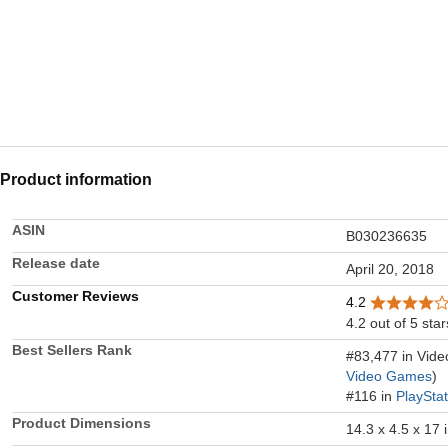
Product information
ASIN
B030236635
Release date
April 20, 2018
Customer Reviews
4.2
4.2 out of 5 star
Best Sellers Rank
#83,477 in Vid
Video Games
)
#116 in
PlaySta
Product Dimensions
14.3 x 4.5 x 17