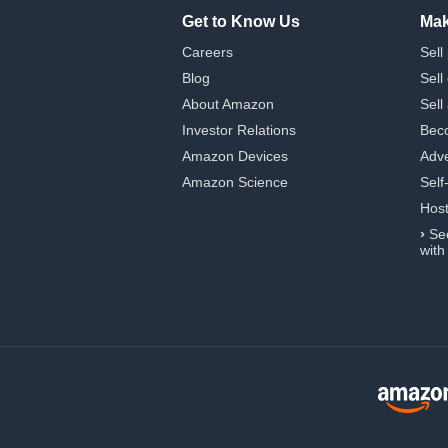
Get to Know Us
Mak
Careers
Sell
Blog
Sell
About Amazon
Sell
Investor Relations
Beco
Amazon Devices
Adve
Amazon Science
Self
Hos
›
Se
with