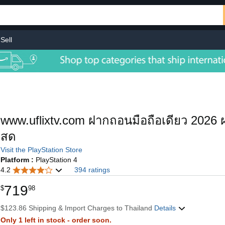
Sell
www.uflixtv.com ฝากถอนมือถือเดียว 2026
สด
Visit the PlayStation Store
Platform :
PlayStation 4
4.2
394 ratings
719
$
98
$123.86 Shipping & Import Charges to Thailand
Details
Only 1 left in stock - order soon.