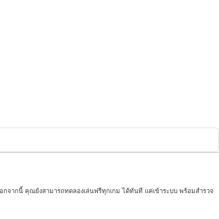
 นอกจากนี้ คุณยังสามารถทดลองเล่นฟรีทุกเกม ได้ทันที แค่เข้าระบบ พร้อมสำรวจ