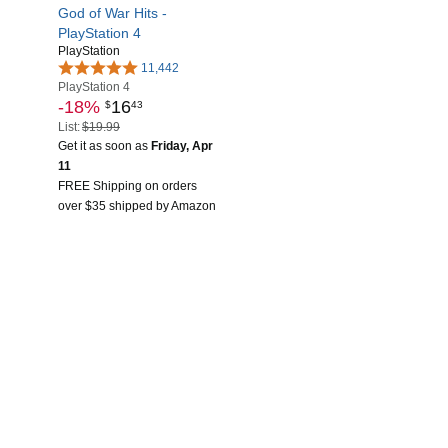
God of War Hits -
PlayStation 4
PlayStation
11,442
PlayStation 4
-18%
16
$
43
List:
$19.99
Get it as soon as
Friday, Apr
11
FREE Shipping on orders
over $35 shipped by Amazon