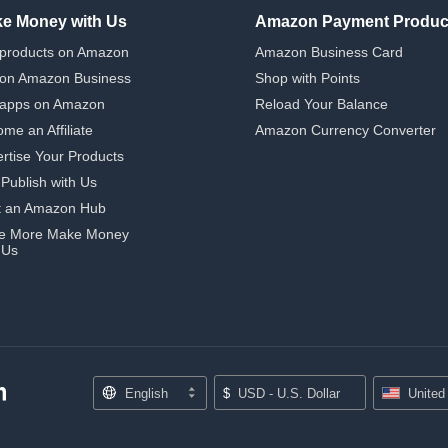
e Money with Us
Amazon Payment Produc
 products on Amazon
Amazon Business Card
 on Amazon Business
Shop with Points
 apps on Amazon
Reload Your Balance
me an Affiliate
Amazon Currency Converter
rtise Your Products
-Publish with Us
t an Amazon Hub
e More Make Money
 Us
English
$
USD - U.S. Dollar
United