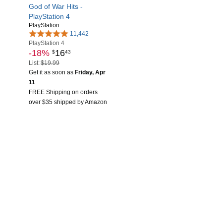
God of War Hits -
PlayStation 4
PlayStation
11,442
PlayStation 4
-18%
16
$
43
List:
$19.99
Get it as soon as
Friday, Apr
11
FREE Shipping on orders
over $35 shipped by Amazon