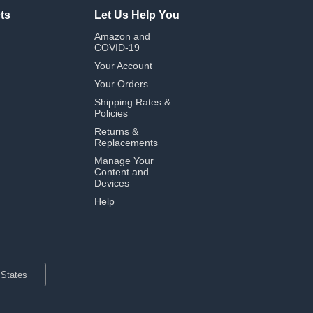
ts
Let Us Help You
Amazon and
COVID-19
Your Account
Your Orders
Shipping Rates &
Policies
Returns &
Replacements
Manage Your
Content and
Devices
Help
 States