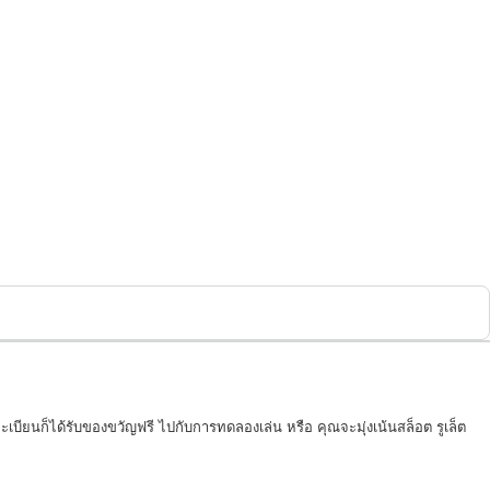
ะเบียนก็ได้รับของขวัญฟรี ไปกับการทดลองเล่น หรือ คุณจะมุ่งเน้นสล็อต รูเล็ต