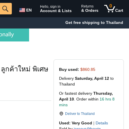
0
Returns
Hello, sign in
EN
& Orders
Cart
Account & Lists
Get free shipping to Thailand
ูกค้าใหม่ พิเศษ
Buy used:
$860.85
Delivery
Saturday, April 12
to
Thailand
Or fastest delivery
Thursday,
April 10
. Order within
16 hrs 8
mins
Deliver to
Thailand
Used: Very Good
|
Details
Sold by
jerseys4thewin