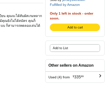
Fulfilled by Amazon
Only 1 left in stock - order
บียน คุณจะได้สัมผัสเกมหลาก
soon.
้คุณยังไม่ได้สมัคร คุณก็
ระบบ ก็สามารถทดลองเล่นได้
Add to cart
Add to List
Other sellers on Amazon
$
335
99
Used (4) from