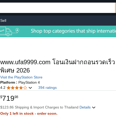
Sell
www.ufa9999.com โอนเงินฝากถอนรวดเร็ว ล
พิเศษ 2026
Visit the PlayStation Store
Platform :
PlayStation 4
4.2
394 ratings
719
$
98
$123.86 Shipping & Import Charges to Thailand
Details
Only 1 left in stock - order soon.