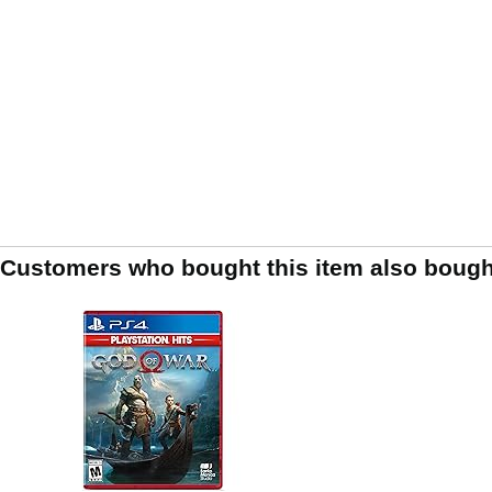
Customers who bought this item also bough