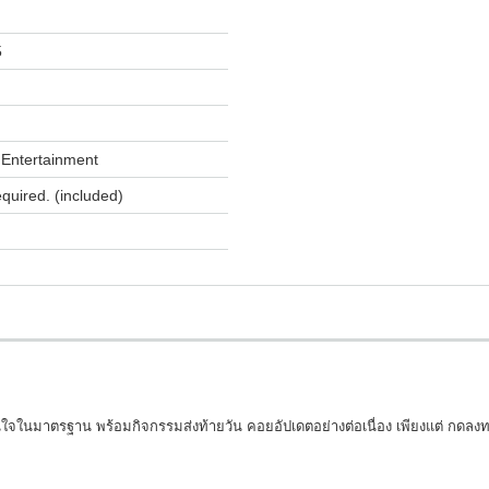
5
Entertainment
equired. (included)
มั่นใจในมาตรฐาน พร้อมกิจกรรมส่งท้ายวัน คอยอัปเดตอย่างต่อเนื่อง เพียงแต่ กดลงท