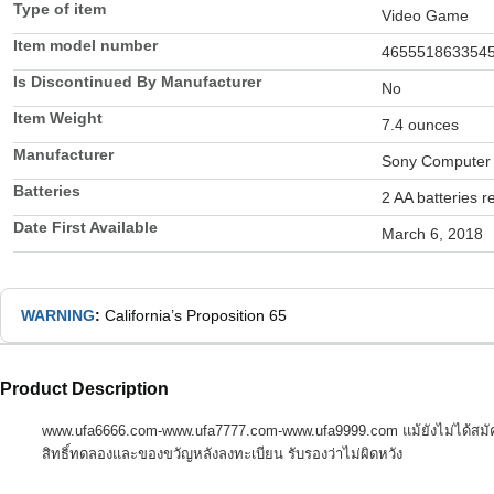
Type of item
Video Game
Item model number
465551863354
Is Discontinued By Manufacturer
No
Item Weight
7.4 ounces
Manufacturer
Sony Computer 
Batteries
2 AA batteries r
Date First Available
March 6, 2018
WARNING
:
California’s Proposition 65
Product Description
www.ufa6666.com-www.ufa7777.com-www.ufa9999.com แม้ยังไม่ได้สมัคร 
สิทธิ์ทดลองและของขวัญหลังลงทะเบียน รับรองว่าไม่ผิดหวัง