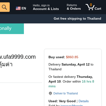
0
Returns
Hello, sign in
EN
& Orders
Cart
Account & Lists
Get free shipping to Thailand
.ufa9999.com
Buy used:
$860.85
ุ้มค่า
Delivery
Saturday, April 12
to
Thailand
Or fastest delivery
Thursday,
April 10
. Order within
16 hrs 8
mins
Deliver to
Thailand
Used: Very Good
|
Details
Sold by
jerseys4thewin