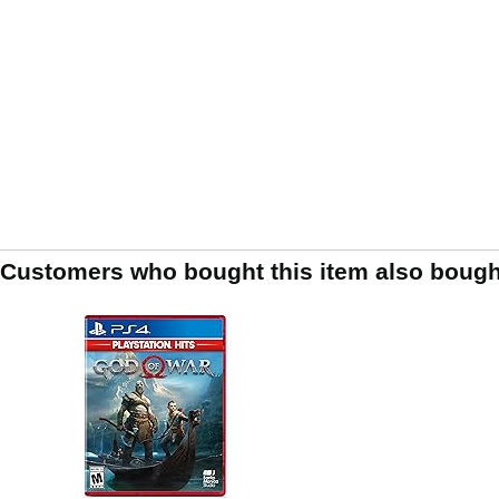
Customers who bought this item also bough