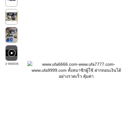
2 VIDEOS