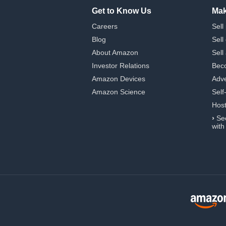
Get to Know Us
Mak
Careers
Sell
Blog
Sell
About Amazon
Sell
Investor Relations
Beco
Amazon Devices
Adve
Amazon Science
Self
Hos
›
Se
with