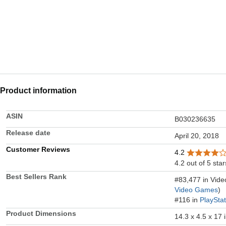
Product information
ASIN
B030236635
Release date
April 20, 2018
Customer Reviews
4.2
4.2 out of 5 star
Best Sellers Rank
#83,477 in Vid
Video Games
)
#116 in
PlaySta
Product Dimensions
14.3 x 4.5 x 17