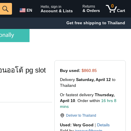
0
Returns
Hello, sign in
EN
& Orders
Cart
Account & Lists
Get free shipping to Thailand
อนออโต้ pg slot
Buy used:
$860.85
Delivery
Saturday, April 12
to
Thailand
Or fastest delivery
Thursday,
April 10
. Order within
16 hrs 8
mins
Deliver to
Thailand
Used: Very Good
|
Details
Sold by
jerseys4thewin