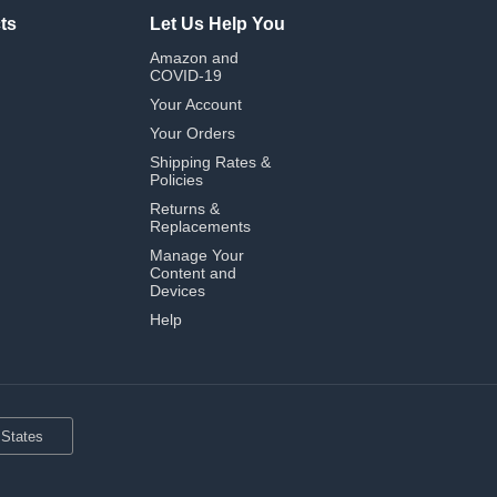
ts
Let Us Help You
Amazon and
COVID-19
Your Account
Your Orders
Shipping Rates &
Policies
Returns &
Replacements
Manage Your
Content and
Devices
Help
 States