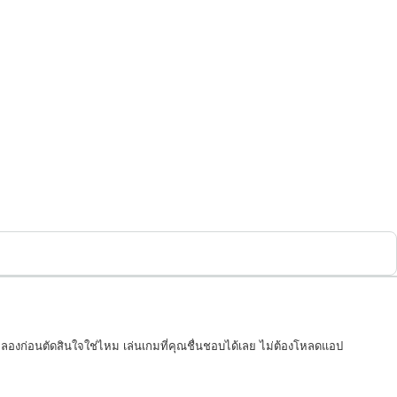
กลองก่อนตัดสินใจใช่ไหม เล่นเกมที่คุณชื่นชอบได้เลย ไม่ต้องโหลดแอป