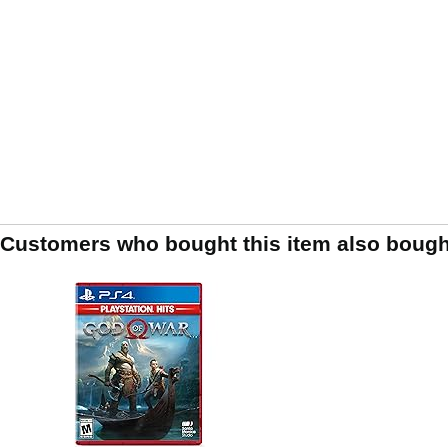
Customers who bought this item also bough