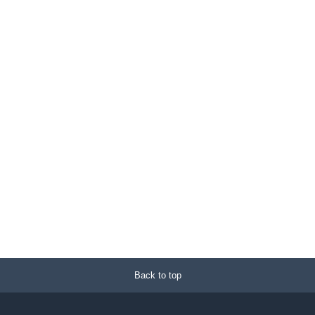
Back to top