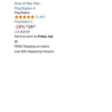
God of War Hits -
PlayStation 4
PlayStation
11,442
PlayStation 4
-18%
16
$
43
List:
$19.99
Get it as soon as
Friday, Apr
11
FREE Shipping on orders
over $35 shipped by Amazon