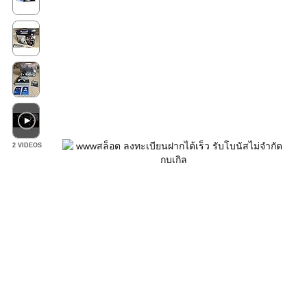
2 VIDEOS