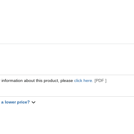
 information about this product, please
click here.
[PDF ]
t a lower price?