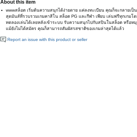
About this item
wwwสล็อต เริ่มต้นความสนุกได้ง่ายดาย แค่ลงทะเบียน คุณก็จะกลายเป็
สุดมันส์ที่รวบรวมเกมคาสิโน สล็อต PG และกีฬา เพียบ เล่นฟรีทุกเกมโ
ทดลองเล่นได้เลยหลังเข้าระบบ รับความสนุกไปกับสปินในสล็อต หรือหมุนล
แม้ยังไม่ได้สมัคร คุณก็สามารถสัมผัสรสชาติของเกมล่าสุดได้แล้ว
Report an issue with this product or seller