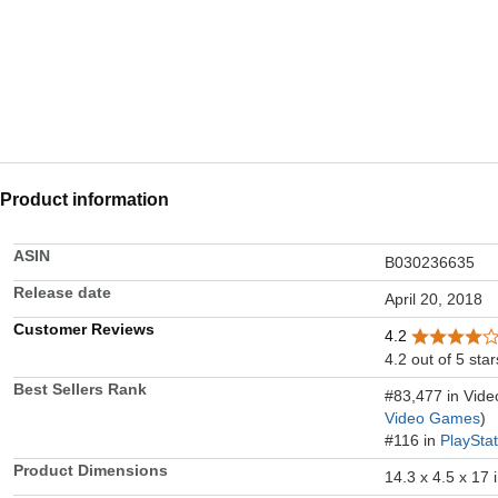
Product information
ASIN
B030236635
Release date
April 20, 2018
Customer Reviews
4.2
4.2 out of 5 star
Best Sellers Rank
#83,477 in Vid
Video Games
)
#116 in
PlaySta
Product Dimensions
14.3 x 4.5 x 17