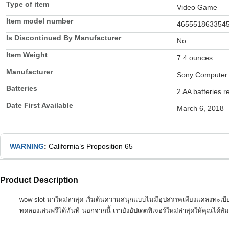
Type of item
Video Game
Item model number
465551863354
Is Discontinued By Manufacturer
No
Item Weight
7.4 ounces
Manufacturer
Sony Computer 
Batteries
2 AA batteries r
Date First Available
March 6, 2018
WARNING
:
California’s Proposition 65
Product Description
wow-slot-มาใหม่ล่าสุด เริ่มต้นความสนุกแบบไม่มีอุปสรรคเพียงแค่ลงทะเบี
ทดลองเล่นฟรีได้ทันที นอกจากนี้ เรายังอัปเดตฟีเจอร์ใหม่ล่าสุดให้คุณได้สั