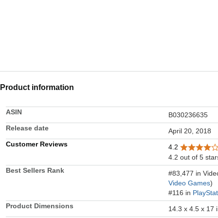
Product information
ASIN
B030236635
Release date
April 20, 2018
Customer Reviews
4.2
4.2 out of 5 star
Best Sellers Rank
#83,477 in Vid
Video Games
)
#116 in
PlaySta
Product Dimensions
14.3 x 4.5 x 17