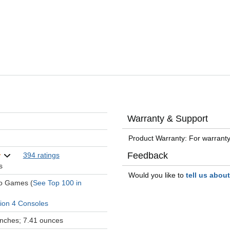
Warranty & Support
Product Warranty: For warranty
Feedback
394 ratings
s
Would you like to
tell us abou
eo Games (
See Top 100 in
tion 4 Consoles
 inches; 7.41 ounces