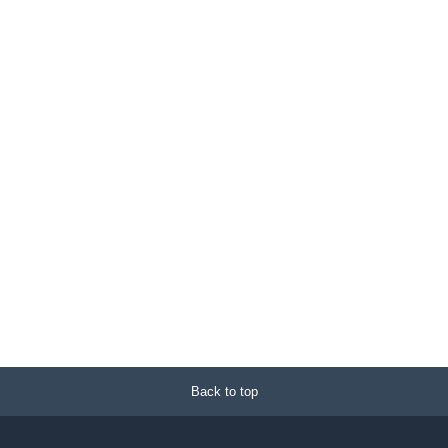
Back to top