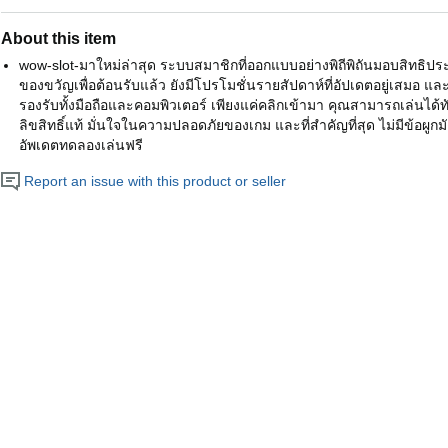
About this item
wow-slot-มาใหม่ล่าสุด ระบบสมาชิกที่ออกแบบอย่างพิถีพิถันมอบสิทธิปร
ของขวัญเพื่อต้อนรับแล้ว ยังมีโปรโมชั่นรายสัปดาห์ที่อัปเดตอยู่เสมอ และ
รองรับทั้งมือถือและคอมพิวเตอร์ เพียงแค่คลิกเข้ามา คุณสามารถเล่นได้
ลิขสิทธิ์แท้ มั่นใจในความปลอดภัยของเกม และที่สำคัญที่สุด ไม่มีข้อผูกม
อัพเดตทดลองเล่นฟรี
Report an issue with this product or seller