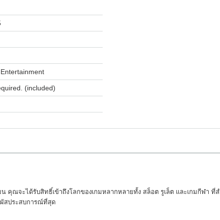
5
Entertainment
equired. (included)
ยน คุณจะได้รับสิทธิ์เข้าถึงโลกของเกมหลากหลายทั้ง สล็อต รูเล็ต และเกมกีฬา ที่
มผัสประสบการณ์ที่สุด