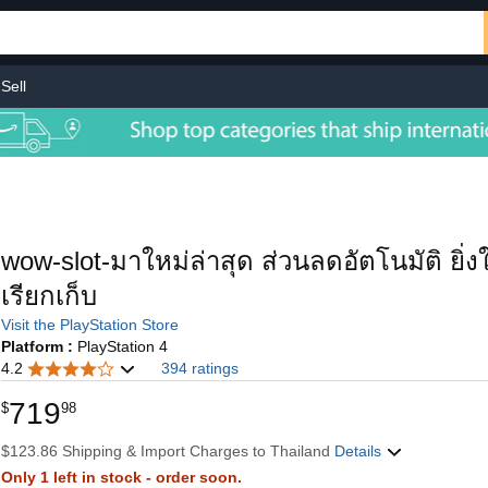
Sell
wow-slot-มาใหม่ล่าสุด ส่วนลดอัตโนมัติ ยิ่ง
เรียกเก็บ
Visit the PlayStation Store
Platform :
PlayStation 4
4.2
394 ratings
719
$
98
$123.86 Shipping & Import Charges to Thailand
Details
Only 1 left in stock - order soon.