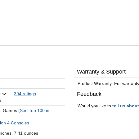
Warranty & Support
Product Warranty: For warranty
Feedback
394 ratings
s
Would you like to
tell us abou
eo Games (
See Top 100 in
tion 4 Consoles
 inches; 7.41 ounces