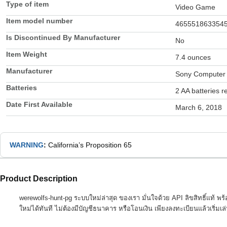
Type of item
Video Game
Item model number
465551863354
Is Discontinued By Manufacturer
No
Item Weight
7.4 ounces
Manufacturer
Sony Computer 
Batteries
2 AA batteries r
Date First Available
March 6, 2018
WARNING
:
California’s Proposition 65
Product Description
werewolfs-hunt-pg ระบบใหม่ล่าสุด ของเรา มั่นใจด้วย API ลิขสิทธิ์แท้ พร้อ
ใหม่ได้ทันที ไม่ต้องมีบัญชีธนาคาร หรือโอนเงิน เพียงลงทะเบียนแล้วเริ่มเล