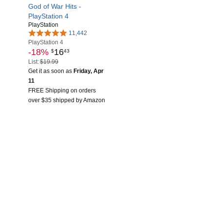
God of War Hits -
PlayStation 4
PlayStation
11,442
PlayStation 4
-18%
16
$
43
List:
$19.99
Get it as soon as
Friday, Apr
11
FREE Shipping on orders
over $35 shipped by Amazon