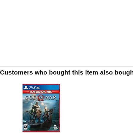
Customers who bought this item also bough