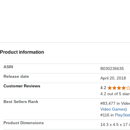
Product information
ASIN
B030236635
Release date
April 20, 2018
Customer Reviews
4.2
4.2 out of 5 star
Best Sellers Rank
#83,477 in Vid
Video Games
)
#116 in
PlaySta
Product Dimensions
14.3 x 4.5 x 17