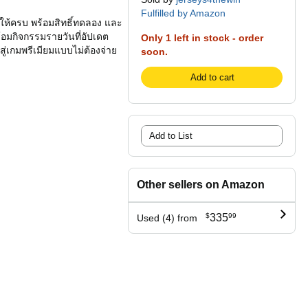
Fulfilled by Amazon
ีให้ครบ พร้อมสิทธิ์ทดลอง และ
้อมกิจกรรมรายวันที่อัปเดต
Only 1 left in stock - order
าสู่เกมพรีเมียมแบบไม่ต้องจ่าย
soon.
Add to cart
Add to List
Other sellers on Amazon
$
335
99
Used (4) from