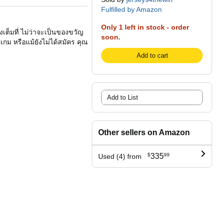
Fulfilled by Amazon
Only 1 left in stock - order
ต็มที่ ไม่ว่าจะเป็นของขวัญ
soon.
ม หรือแม้ยังไม่ได้สมัคร คุณ
Add to cart
Add to List
Other sellers on Amazon
$
335
99
Used (4) from