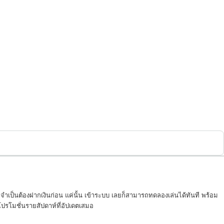
จำเป็นต้องฝากเงินก่อน แค่นั้น เข้าระบบ เลยก็สามารถทดลองเล่นได้ทันที พร้อม
ปรโมชั่นรายสัปดาห์ที่อัปเดตเสมอ