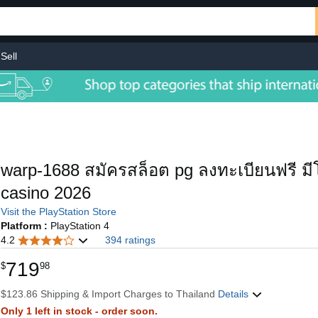
Sell
warp-1688 สมัครสล็อต pg ลงทะเบียนฟรี มี
casino 2026
Visit the PlayStation Store
Platform :
PlayStation 4
4.2
394 ratings
719
$
98
$123.86 Shipping & Import Charges to Thailand
Details
Only 1 left in stock - order soon.