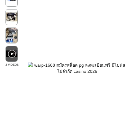
2 VIDEOS