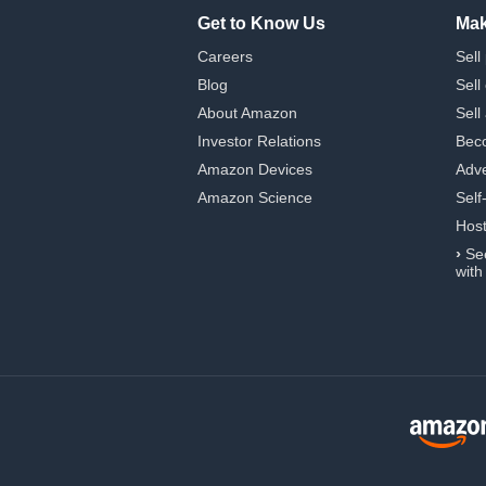
Get to Know Us
Mak
Careers
Sell
Blog
Sell
About Amazon
Sell
Investor Relations
Beco
Amazon Devices
Adve
Amazon Science
Self
Hos
›
Se
with