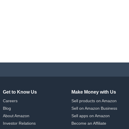
Get to Know Us
Make Money with Us
Careers
Sell products on Amazon
Blog
Sell on Amazon Business
About Amazon
Sell apps on Amazon
Investor Relations
Become an Affiliate