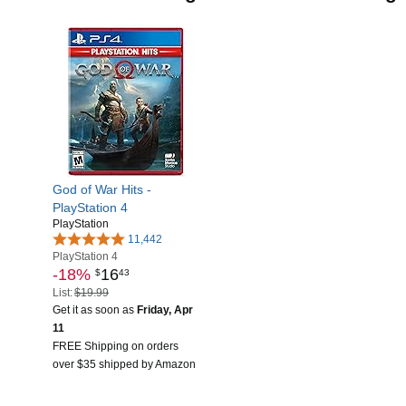
God of War Hits -
PlayStation 4
PlayStation
11,442
PlayStation 4
-18%
16
$
43
List:
$19.99
Get it as soon as
Friday, Apr
11
FREE Shipping on orders
over $35 shipped by Amazon