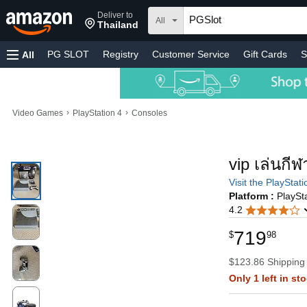
Deliver to
All
Thailand
PG SLOT
Registry
Customer Service
Gift Cards
S
All
›
›
Video Games
PlayStation 4
Consoles
vip เล่นกี
Visit the PlayStat
Platform :
PlaySt
4.2
719
$
98
$123.86 Shipping
Only 1 left in st