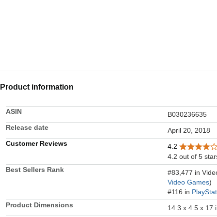
Product information
ASIN
B030236635
Release date
April 20, 2018
Customer Reviews
4.2
4.2 out of 5 star
Best Sellers Rank
#83,477 in Vid
Video Games
)
#116 in
PlaySta
Product Dimensions
14.3 x 4.5 x 17