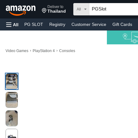
Deliver to
All
Thailand
PG SLOT
Registry
Customer Service
Gift Cards
All
›
›
Video Games
PlayStation 4
Consoles