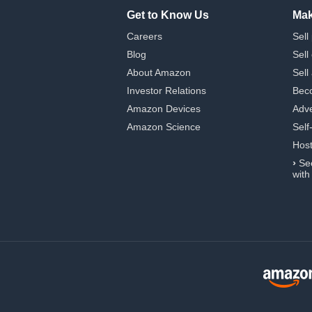
Get to Know Us
Mak
Careers
Sell
Blog
Sell
About Amazon
Sell
Investor Relations
Beco
Amazon Devices
Adve
Amazon Science
Self
Hos
›
Se
with