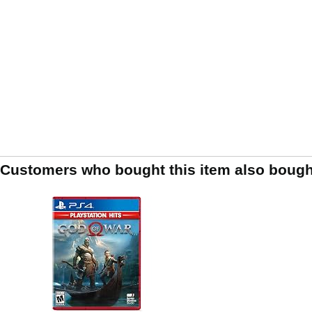
Customers who bought this item also bough