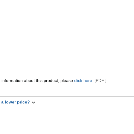
 information about this product, please
click here.
[PDF ]
t a lower price?