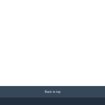
Back to top