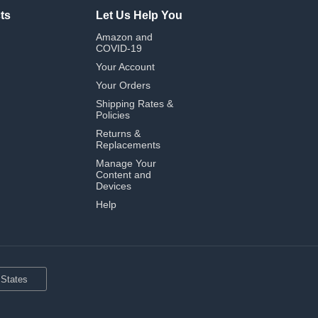
ts
Let Us Help You
Amazon and
COVID-19
Your Account
Your Orders
Shipping Rates &
Policies
Returns &
Replacements
Manage Your
Content and
Devices
Help
 States