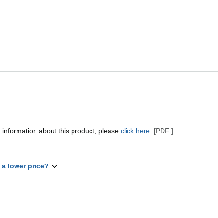
 information about this product, please
click here.
[PDF ]
t a lower price?