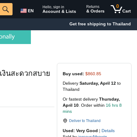
0
Returns
Hello, sign in
EN
& Orders
Cart
Account & Lists
Get free shipping to Thailand
ับเงินสะดวกสบาย
Buy used:
$860.85
Delivery
Saturday, April 12
to
Thailand
Or fastest delivery
Thursday,
April 10
. Order within
16 hrs 8
mins
Deliver to
Thailand
Used: Very Good
|
Details
Sold by
jerseys4thewin