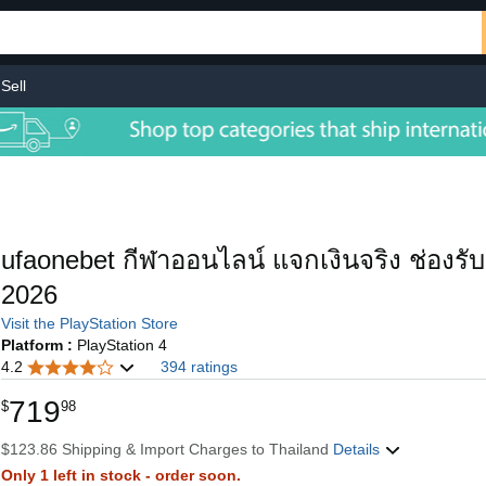
Sell
ufaonebet กีฬาออนไลน์ แจกเงินจริง ช่องร
2026
Visit the PlayStation Store
Platform :
PlayStation 4
4.2
394 ratings
719
$
98
$123.86 Shipping & Import Charges to Thailand
Details
Only 1 left in stock - order soon.