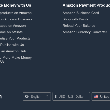
e Money with Us
Amazon Payment Produc
 products on Amazon
Amazon Business Card
 on Amazon Business
Shop with Points
 apps on Amazon
Reload Your Balance
me an Affiliate
Amazon Currency Converter
rtise Your Products
-Publish with Us
t an Amazon Hub
e More Make Money
 Us
English
$
USD - U.S. Dollar
United