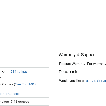
Warranty & Support
Product Warranty: For warranty
Feedback
394 ratings
s
Would you like to
tell us abou
eo Games (
See Top 100 in
tion 4 Consoles
 inches; 7.41 ounces