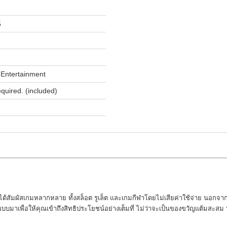
5
Entertainment
equired. (included)
ด้สัมผัสเกมหลากหลาย ทั้งสล็อต รูเล็ต และเกมกีฬาโดยไม่เสียค่าใช้จ่าย นอกจาก
มาเพื่อให้คุณเข้าถึงสิทธิประโยชน์อย่างเต็มที่ ไม่ว่าจะเป็นของขวัญแต้มสะสม 