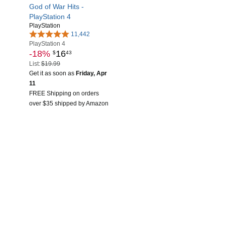
God of War Hits -
PlayStation 4
PlayStation
11,442
PlayStation 4
-18%
16
$
43
List:
$19.99
Get it as soon as
Friday, Apr
11
FREE Shipping on orders
over $35 shipped by Amazon