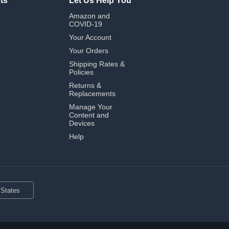
ts
Let Us Help You
Amazon and
COVID-19
Your Account
Your Orders
Shipping Rates &
Policies
Returns &
Replacements
Manage Your
Content and
Devices
Help
 States