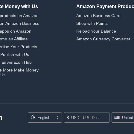
e Money with Us
Amazon Payment Produc
 products on Amazon
Amazon Business Card
 on Amazon Business
Shop with Points
 apps on Amazon
Reload Your Balance
me an Affiliate
Amazon Currency Converter
rtise Your Products
-Publish with Us
t an Amazon Hub
e More Make Money
 Us
English
$
USD - U.S. Dollar
United