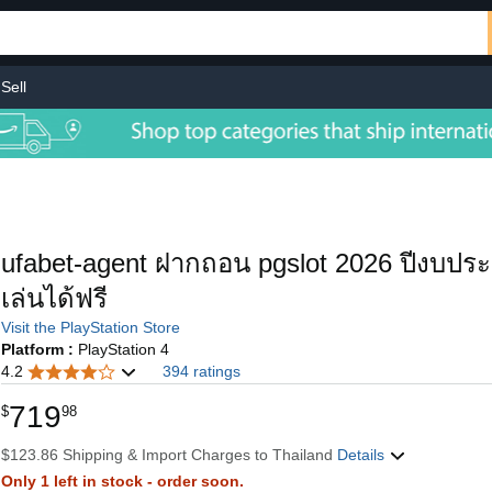
Sell
ufabet-agent ฝากถอน pgslot 2026 ปีงบปร
เล่นได้ฟรี
Visit the PlayStation Store
Platform :
PlayStation 4
4.2
394 ratings
719
$
98
$123.86 Shipping & Import Charges to Thailand
Details
Only 1 left in stock - order soon.