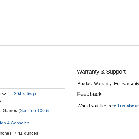
Warranty & Support
Product Warranty: For warranty
Feedback
394 ratings
s
Would you like to
tell us abou
eo Games (
See Top 100 in
tion 4 Consoles
 inches; 7.41 ounces