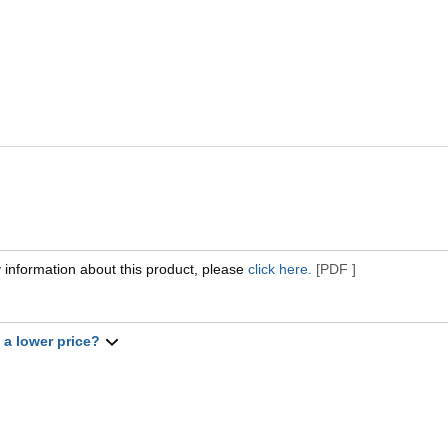
 information about this product, please
click here.
[PDF ]
t a lower price?