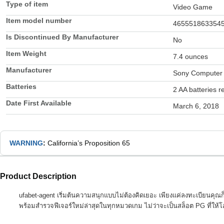
Type of item
Video Game
Item model number
465551863354
Is Discontinued By Manufacturer
No
Item Weight
7.4 ounces
Manufacturer
Sony Computer 
Batteries
2 AA batteries r
Date First Available
March 6, 2018
WARNING
:
California’s Proposition 65
Product Description
ufabet-agent เริ่มต้นความสนุกแบบไม่ต้องคิดเยอะ เพียงแค่ลงทะเบียนคุณก
พร้อมสำรวจฟีเจอร์ใหม่ล่าสุดในทุกหมวดเกม ไม่ว่าจะเป็นสล็อต PG ที่ใ