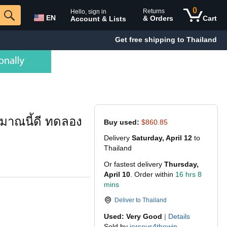
0
Returns
Hello, sign in
EN
& Orders
Cart
Account & Lists
Get free shipping to Thailand
ะมาณนี้ดี ทดลอง
Buy used:
$860.85
Delivery
Saturday, April 12
to
Thailand
Or fastest delivery
Thursday,
April 10
. Order within
16 hrs 8
mins
Deliver to
Thailand
Used: Very Good
|
Details
Sold by
jerseys4thewin