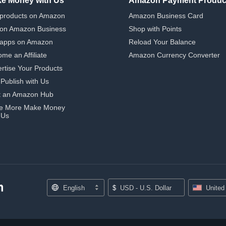
e Money with Us
Amazon Payment Produc
 products on Amazon
Amazon Business Card
 on Amazon Business
Shop with Points
 apps on Amazon
Reload Your Balance
me an Affiliate
Amazon Currency Converter
rtise Your Products
-Publish with Us
t an Amazon Hub
e More Make Money
 Us
English
$
USD - U.S. Dollar
United