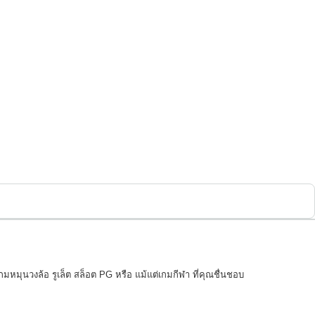
งเกมหมุนวงล้อ รูเล็ต สล็อต PG หรือ แม้แต่เกมกีฬา ที่คุณชื่นชอบ