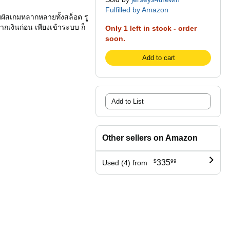
Fulfilled by Amazon
มผัสเกมหลากหลายทั้งสล็อต รู
กเงินก่อน เพียงเข้าระบบ ก็
Only 1 left in stock - order
soon.
Add to cart
Add to List
Other sellers on Amazon
$
335
99
Used (4) from