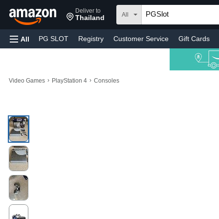
Deliver to
All
Thailand
PG SLOT
Registry
Customer Service
Gift Cards
All
›
›
Video Games
PlayStation 4
Consoles