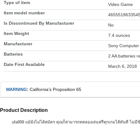
Type of item
Video Game
Item model number
465551863354
Is Discontinued By Manufacturer
No
Item Weight
7.4 ounces
Manufacturer
Sony Computer 
Batteries
2 AA batteries r
Date First Available
March 6, 2018
WARNING
:
California’s Proposition 65
Product Description
ufa899 แม้ยังไม่ได้สมัคร คุณก็สามารถทดลองเล่นฟรีทุกเกมได้ทันที ไม่มี