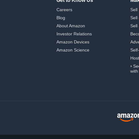
Get to Know Us
Mak
Careers
Sell
Blog
Sell
About Amazon
Sell
Investor Relations
Beco
Amazon Devices
Adve
Amazon Science
Self
Hos
›
Se
with