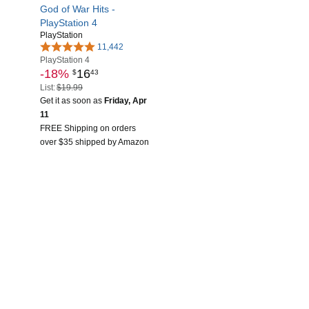
God of War Hits -
PlayStation 4
PlayStation
11,442
PlayStation 4
-18%
16
$
43
List:
$19.99
Get it as soon as
Friday, Apr
11
FREE Shipping on orders
over $35 shipped by Amazon