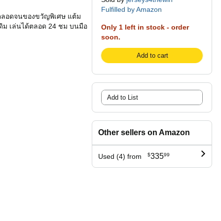
Fulfilled by Amazon
น ตลอดจนของขวัญพิเศษ แต้ม
เดิม เล่นได้ตลอด 24 ชม บนมือ
Only 1 left in stock - order
soon.
Add to cart
Add to List
Other sellers on Amazon
$
335
99
Used (4) from