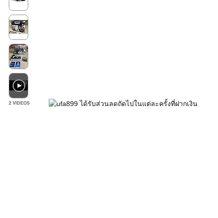
2 VIDEOS