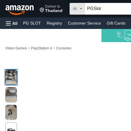
Deliver to
All
Thailand
PG SLOT
Registry
Customer Service
Gift Cards
All
›
›
Video Games
PlayStation 4
Consoles