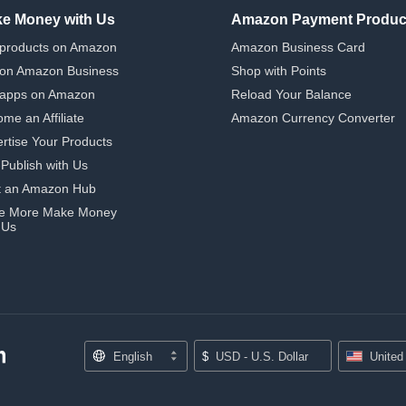
e Money with Us
Amazon Payment Produc
 products on Amazon
Amazon Business Card
 on Amazon Business
Shop with Points
 apps on Amazon
Reload Your Balance
me an Affiliate
Amazon Currency Converter
rtise Your Products
-Publish with Us
t an Amazon Hub
e More Make Money
 Us
English
$
USD - U.S. Dollar
United