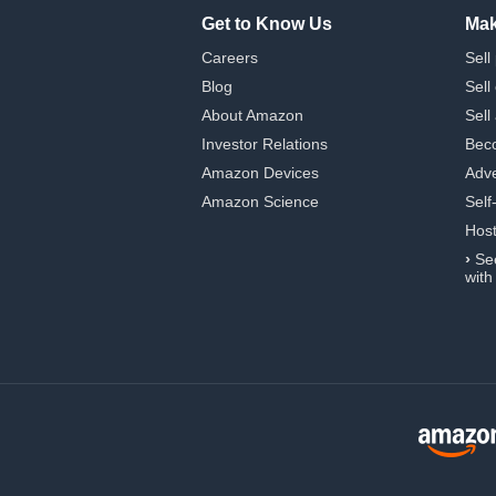
Get to Know Us
Mak
Careers
Sell
Blog
Sell
About Amazon
Sell
Investor Relations
Beco
Amazon Devices
Adve
Amazon Science
Self
Hos
›
Se
with