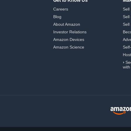
Get to Know Us
Mak
Careers
Sell
Blog
Sell
About Amazon
Sell
Investor Relations
Beco
Amazon Devices
Adve
Amazon Science
Self
Hos
›
Se
with