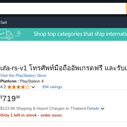
Sell
ufa-rs-v1 โทรศัพท์มือถืออัพเกรดฟรี และรั
Visit the PlayStation Store
Platform :
PlayStation 4
4.2
394 ratings
719
$
98
$123.86 Shipping & Import Charges to Thailand
Details
Only 1 left in stock - order soon.