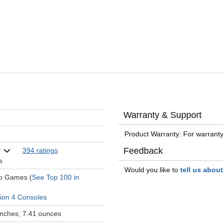
Warranty & Support
Product Warranty: For warranty
Feedback
394 ratings
s
Would you like to
tell us abou
eo Games (
See Top 100 in
tion 4 Consoles
 inches; 7.41 ounces