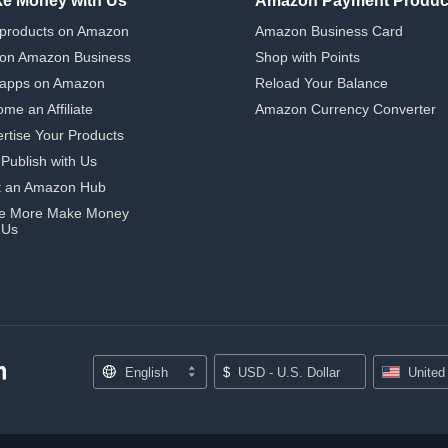
e Money with Us
Amazon Payment Produc
 products on Amazon
Amazon Business Card
 on Amazon Business
Shop with Points
 apps on Amazon
Reload Your Balance
me an Affiliate
Amazon Currency Converter
rtise Your Products
-Publish with Us
t an Amazon Hub
e More Make Money
 Us
English
$
USD - U.S. Dollar
United