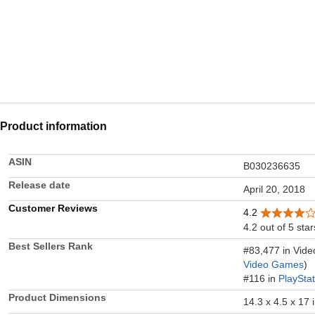
Product information
ASIN
B030236635
Release date
April 20, 2018
Customer Reviews
4.2
4.2 out of 5 star
Best Sellers Rank
#83,477 in Vid
Video Games
)
#116 in
PlaySta
Product Dimensions
14.3 x 4.5 x 17