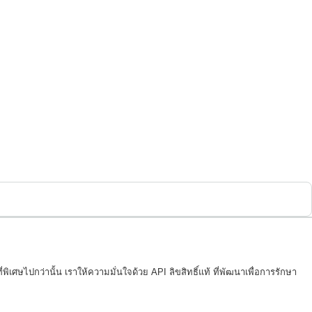
ศษไปกว่านั้น เราให้ความมั่นใจด้วย API ลิขสิทธิ์แท้ ที่พัฒนาเพื่อการรักษา