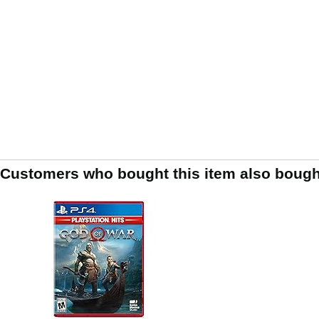
Customers who bought this item also bough