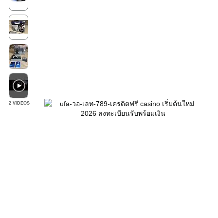
2 VIDEOS