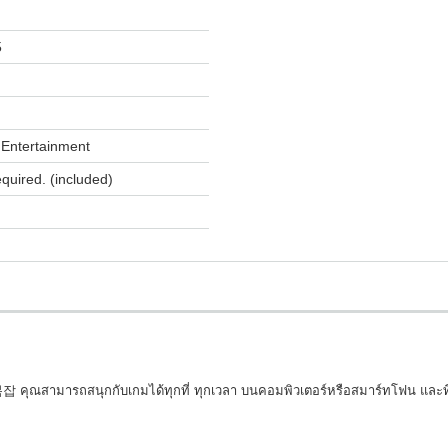
5
Entertainment
equired. (included)
잡 คุณสามารถสนุกกับเกมได้ทุกที่ ทุกเวลา บนคอมพิวเตอร์หรือสมาร์ทโฟน และที่พิเ