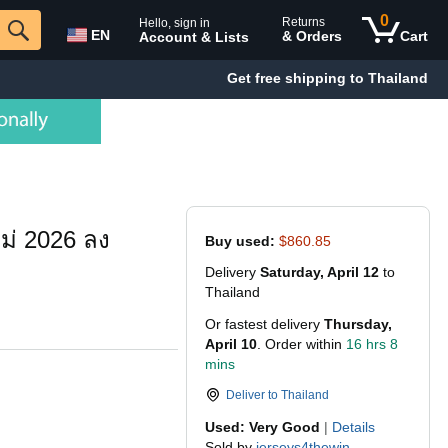
0
Returns
Hello, sign in
EN
& Orders
Cart
Account & Lists
Get free shipping to Thailand
หม่ 2026 ลง
Buy used:
$860.85
Delivery
Saturday, April 12
to
Thailand
Or fastest delivery
Thursday,
April 10
. Order within
16 hrs 8
mins
Deliver to
Thailand
Used: Very Good
|
Details
Sold by
jerseys4thewin