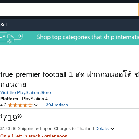
Sell
true-premier-football-1-สด ฝากถอนออโต้
ถอนง่าย
Visit the PlayStation Store
Platform :
PlayStation 4
4.2
394 ratings
719
$
98
$123.86 Shipping & Import Charges to Thailand
Details
Only 1 left in stock - order soon.