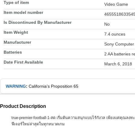
Type of item
Video Game
Item model number
465551863354
Is Discontinued By Manufacturer
No
Item Weight
7.4 ounces
Manufacturer
Sony Computer 
Batteries
2 AA batteries r
Date First Available
March 6, 2018
WARNING
:
California’s Proposition 65
Product Description
true-premier-football-1-สด เริ่มต้นความสนุกแบบไร้กังวล เพียงแค่คุณลง
ฟีเจอร์ใหม่ล่าสุดในทุกหมวดเกม