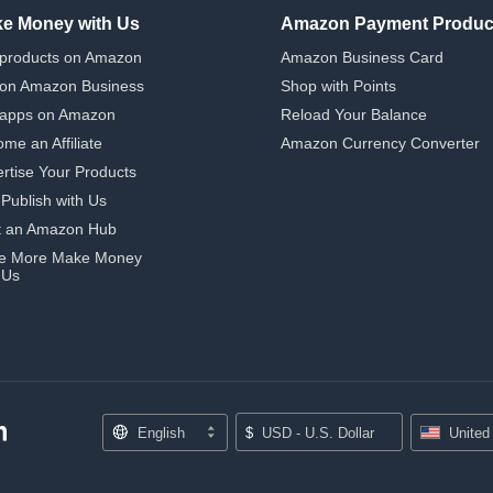
e Money with Us
Amazon Payment Produc
 products on Amazon
Amazon Business Card
 on Amazon Business
Shop with Points
 apps on Amazon
Reload Your Balance
me an Affiliate
Amazon Currency Converter
rtise Your Products
-Publish with Us
t an Amazon Hub
e More Make Money
 Us
English
$
USD - U.S. Dollar
United