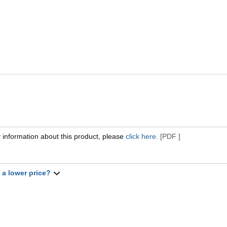
 information about this product, please
click here.
[PDF ]
t a lower price?