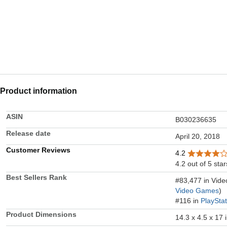
Product information
ASIN
B030236635
Release date
April 20, 2018
Customer Reviews
4.2
4.2 out of 5 star
Best Sellers Rank
#83,477 in Vid
Video Games
)
#116 in
PlaySta
Product Dimensions
14.3 x 4.5 x 17