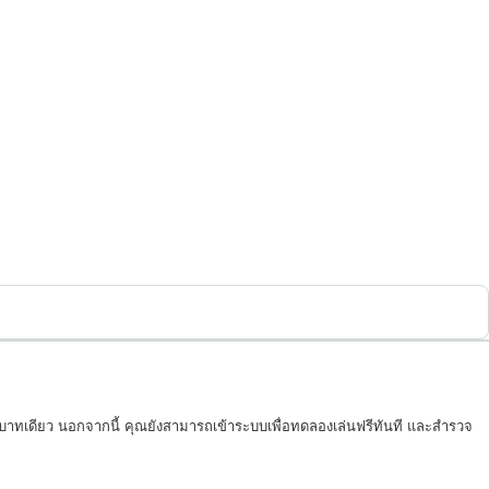
แต่บาทเดียว นอกจากนี้ คุณยังสามารถเข้าระบบเพื่อทดลองเล่นฟรีทันที และสำรวจ