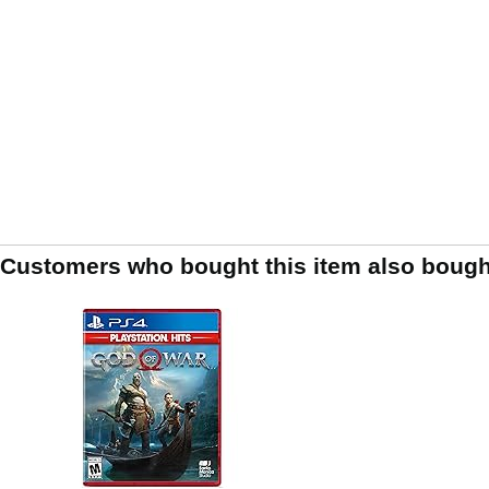
Customers who bought this item also bough