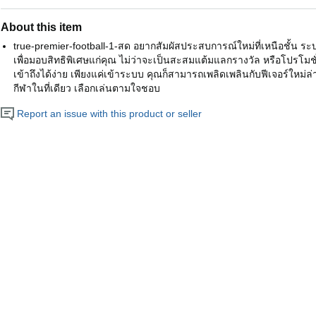
About this item
true-premier-football-1-สด อยากสัมผัสประสบการณ์ใหม่ที่เหนือชั้น
เพื่อมอบสิทธิพิเศษแก่คุณ ไม่ว่าจะเป็นสะสมแต้มแลกรางวัล หรือโปรโมชั่
เข้าถึงได้ง่าย เพียงแค่เข้าระบบ คุณก็สามารถเพลิดเพลินกับฟีเจอร์ใหม
กีฬาในที่เดียว เลือกเล่นตามใจชอบ
Report an issue with this product or seller