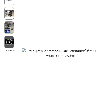
2 VIDEOS