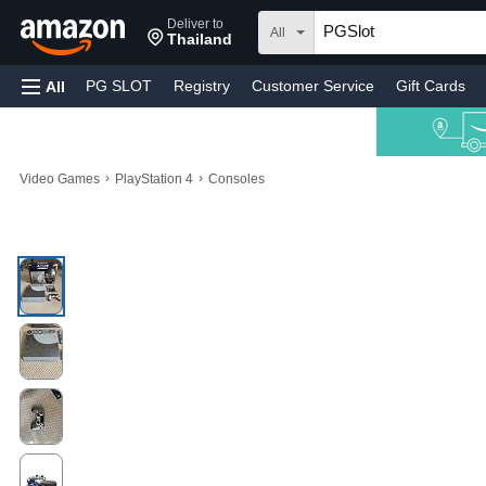
Deliver to
All
Thailand
PG SLOT
Registry
Customer Service
Gift Cards
All
›
›
Video Games
PlayStation 4
Consoles