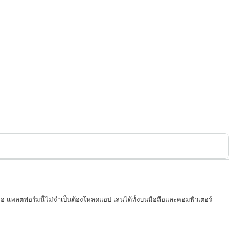
มอ แพลตฟอร์มนี้ไม่จำเป็นต้องโหลดแอป เล่นได้ทั้งบนมือถือและคอมพิวเตอร์