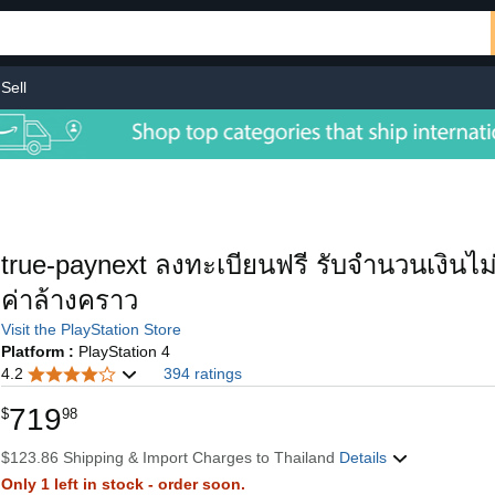
Sell
true-paynext ลงทะเบียนฟรี รับจำนวนเงินไม
ค่าล้างคราว
Visit the PlayStation Store
Platform :
PlayStation 4
4.2
394 ratings
719
$
98
$123.86 Shipping & Import Charges to Thailand
Details
Only 1 left in stock - order soon.