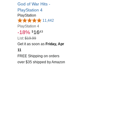
God of War Hits -
PlayStation 4
PlayStation
11,442
PlayStation 4
-18%
16
$
43
List:
$19.99
Get it as soon as
Friday, Apr
11
FREE Shipping on orders
over $35 shipped by Amazon