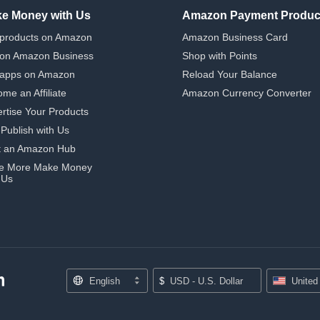
e Money with Us
Amazon Payment Produc
 products on Amazon
Amazon Business Card
 on Amazon Business
Shop with Points
 apps on Amazon
Reload Your Balance
me an Affiliate
Amazon Currency Converter
rtise Your Products
-Publish with Us
t an Amazon Hub
e More Make Money
 Us
English
$
USD - U.S. Dollar
United