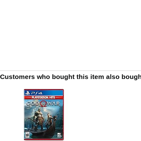
Customers who bought this item also bough