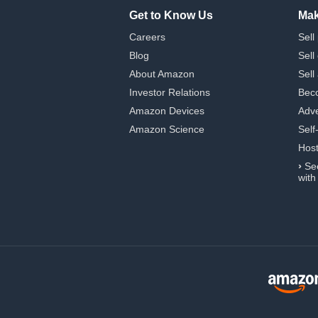
Get to Know Us
Mak
Careers
Sell
Blog
Sell
About Amazon
Sell
Investor Relations
Beco
Amazon Devices
Adve
Amazon Science
Self
Hos
›
Se
with