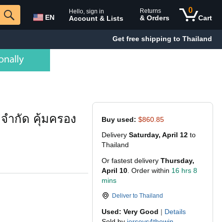
0
Returns
Hello, sign in
EN
& Orders
Cart
Account & Lists
Get free shipping to Thailand
่จำกัด คุ้มครอง
Buy used:
$860.85
Delivery
Saturday, April 12
to
Thailand
Or fastest delivery
Thursday,
April 10
. Order within
16 hrs 8
mins
Deliver to
Thailand
Used: Very Good
|
Details
Sold by
jerseys4thewin