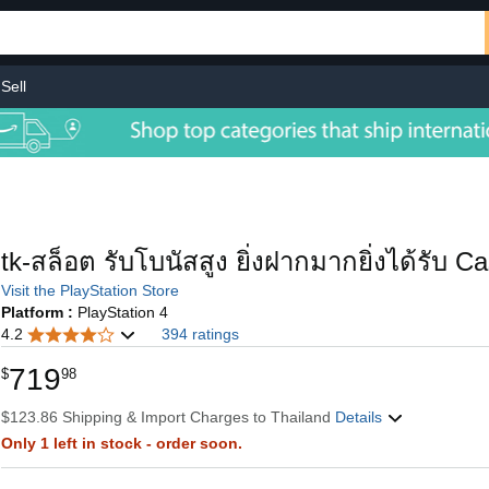
Sell
tk-สล็อต รับโบนัสสูง ยิ่งฝากมากยิ่งได้รับ C
Visit the PlayStation Store
Platform :
PlayStation 4
4.2
394 ratings
719
$
98
$123.86 Shipping & Import Charges to Thailand
Details
Only 1 left in stock - order soon.