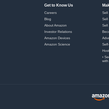
Get to Know Us
Mak
Careers
Sell
Blog
Sell
About Amazon
Sell
Investor Relations
Beco
Amazon Devices
Adve
Amazon Science
Self
Hos
›
Se
with