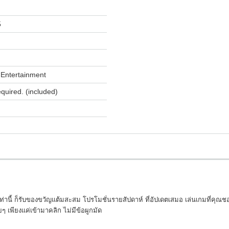
5
Entertainment
equired. (included)
เท่านี้ ก็รับของขวัญแต้มสะสม โปรโมชั่นรายสัปดาห์ ที่อัปเดตเสมอ เล่นเกมที่ค
เพียงแค่เข้ามาคลิก ไม่มีข้อผูกมัด