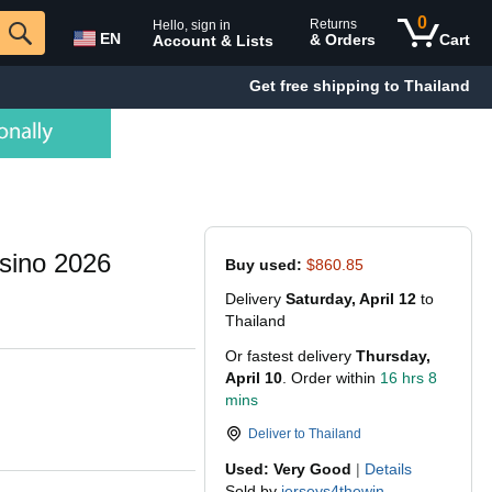
0
Returns
Hello, sign in
EN
& Orders
Cart
Account & Lists
Get free shipping to Thailand
asino 2026
Buy used:
$860.85
Delivery
Saturday, April 12
to
Thailand
Or fastest delivery
Thursday,
April 10
. Order within
16 hrs 8
mins
Deliver to
Thailand
Used: Very Good
|
Details
Sold by
jerseys4thewin