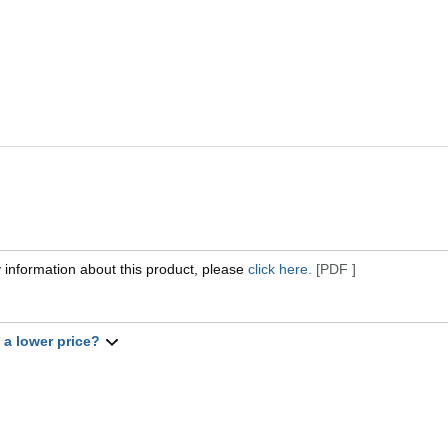
 information about this product, please
click here.
[PDF ]
t a lower price?