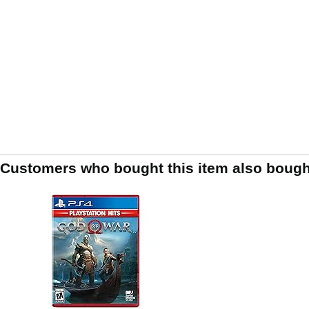
Customers who bought this item also bough