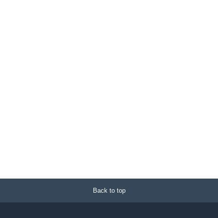
Back to top