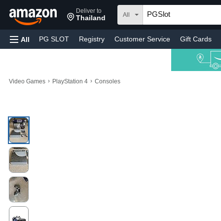
Deliver to
All
Thailand
PG SLOT
Registry
Customer Service
Gift Cards
All
›
›
Video Games
PlayStation 4
Consoles