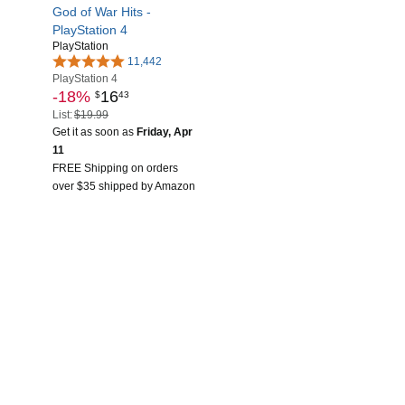
God of War Hits -
PlayStation 4
PlayStation
11,442
PlayStation 4
-18%
16
$
43
List:
$19.99
Get it as soon as
Friday, Apr
11
FREE Shipping on orders
over $35 shipped by Amazon