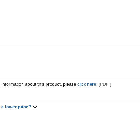
 information about this product, please
click here.
[PDF ]
t a lower price?