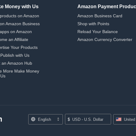
e Money with Us
Amazon Payment Produc
 products on Amazon
Amazon Business Card
 on Amazon Business
Shop with Points
 apps on Amazon
Reload Your Balance
me an Affiliate
Amazon Currency Converter
rtise Your Products
-Publish with Us
t an Amazon Hub
e More Make Money
 Us
English
$
USD - U.S. Dollar
United