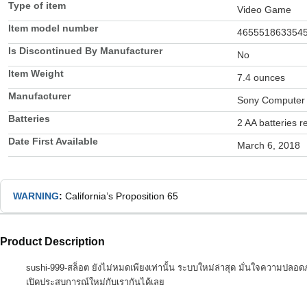
Type of item
Video Game
Item model number
465551863354
Is Discontinued By Manufacturer
No
Item Weight
7.4 ounces
Manufacturer
Sony Computer 
Batteries
2 AA batteries r
Date First Available
March 6, 2018
WARNING
:
California’s Proposition 65
Product Description
sushi-999-สล็อต ยังไม่หมดเพียงเท่านั้น ระบบใหม่ล่าสุด มั่นใจความปลอดภัยด้
เปิดประสบการณ์ใหม่กับเรากันได้เลย