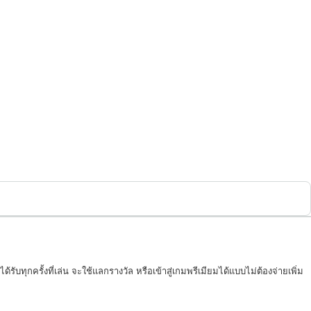
้รับทุกครั้งที่เล่น จะใช้แลกรางวัล หรือเข้าสู่เกมพรีเมียมได้แบบไม่ต้องจ่ายเพิ่ม