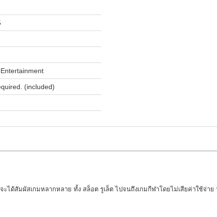
5
Entertainment
equired. (included)
จะได้สัมผัสเกมหลากหลาย ทั้ง สล็อต รูเล็ต ไปจนถึงเกมกีฬาโดยไม่เสียค่าใช้จ่าย