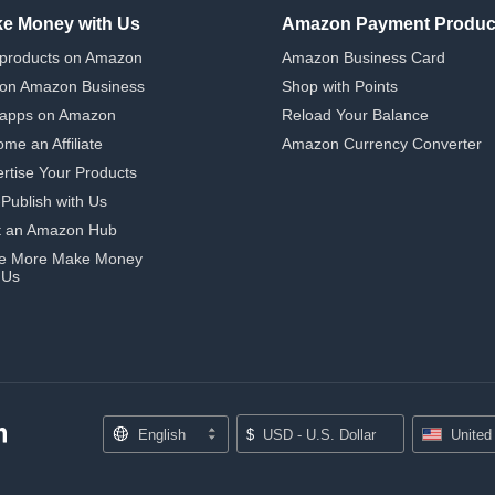
e Money with Us
Amazon Payment Produc
 products on Amazon
Amazon Business Card
 on Amazon Business
Shop with Points
 apps on Amazon
Reload Your Balance
me an Affiliate
Amazon Currency Converter
rtise Your Products
-Publish with Us
t an Amazon Hub
e More Make Money
 Us
English
$
USD - U.S. Dollar
United