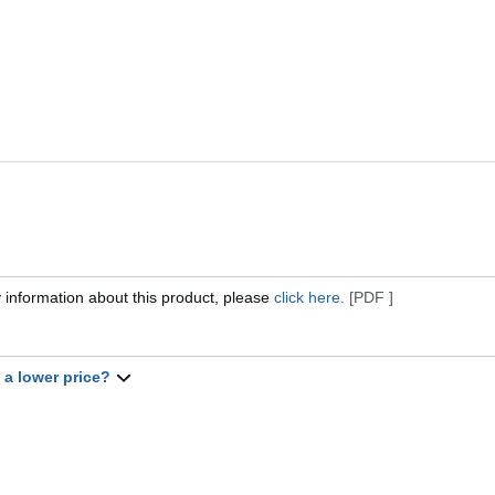
 information about this product, please
click here.
[PDF ]
t a lower price?