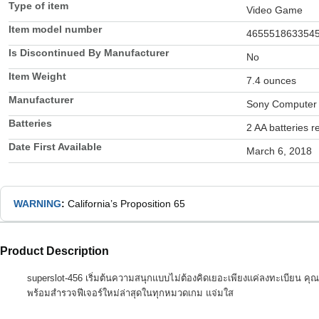
Type of item
Video Game
Item model number
465551863354
Is Discontinued By Manufacturer
No
Item Weight
7.4 ounces
Manufacturer
Sony Computer 
Batteries
2 AA batteries r
Date First Available
March 6, 2018
WARNING
:
California’s Proposition 65
Product Description
superslot-456 เริ่มต้นความสนุกแบบไม่ต้องคิดเยอะเพียงแค่ลงทะเบียน คุณ
พร้อมสำรวจฟีเจอร์ใหม่ล่าสุดในทุกหมวดเกม แจ่มใส