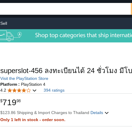
Sell
superslot-456 ลงทะเบียนได้ 24 ชั่วโมง มี
Visit the PlayStation Store
Platform :
PlayStation 4
4.2
394 ratings
719
$
98
$123.86 Shipping & Import Charges to Thailand
Details
Only 1 left in stock - order soon.