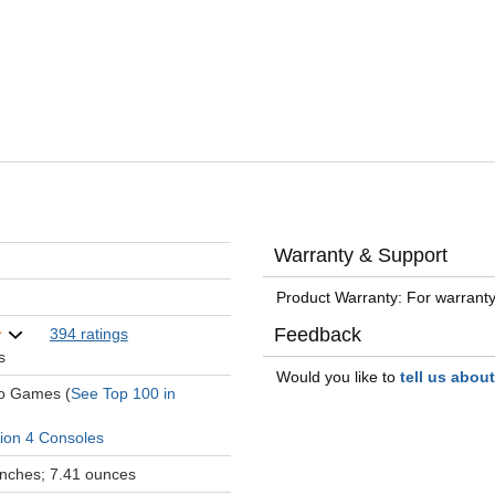
Warranty & Support
Product Warranty: For warranty
Feedback
394 ratings
s
Would you like to
tell us abou
eo Games (
See Top 100 in
tion 4 Consoles
 inches; 7.41 ounces