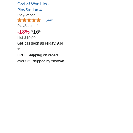
God of War Hits -
PlayStation 4
PlayStation
11,442
PlayStation 4
-18%
16
$
43
List:
$19.99
Get it as soon as
Friday, Apr
11
FREE Shipping on orders
over $35 shipped by Amazon