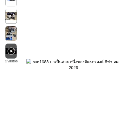
2 VIDEOS