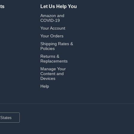
ts
Let Us Help You
Amazon and
COVID-19
Your Account
Your Orders
Shipping Rates &
Policies
Returns &
Replacements
Manage Your
Content and
Devices
Help
 States