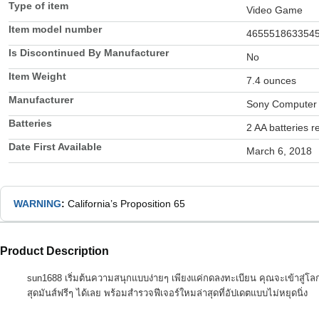
Type of item
Video Game
Item model number
465551863354
Is Discontinued By Manufacturer
No
Item Weight
7.4 ounces
Manufacturer
Sony Computer 
Batteries
2 AA batteries r
Date First Available
March 6, 2018
WARNING
:
California’s Proposition 65
Product Description
sun1688 เริ่มต้นความสนุกแบบง่ายๆ เพียงแค่กดลงทะเบียน คุณจะเข้าสู่โลกแ
สุดมันส์ฟรีๆ ได้เลย พร้อมสำรวจฟีเจอร์ใหมล่าสุดที่อัปเดตแบบไม่หยุดนิ่ง