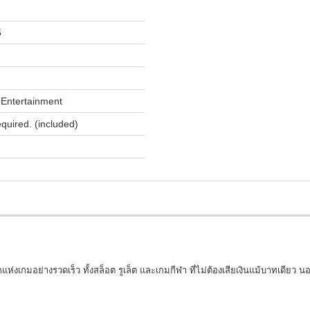
5
Entertainment
equired. (included)
ห่งเกมอย่างรวดเร็ว ทั้งสล็อต รูเล็ต และเกมกีฬา ที่ไม่ต้องเสียเงินแม้บาทเดีย