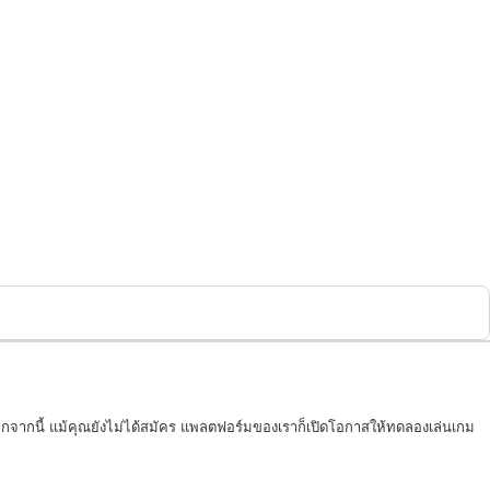
ว นอกจากนี้ แม้คุณยังไม่ได้สมัคร แพลตฟอร์มของเราก็เปิดโอกาสให้ทดลองเล่นเกม