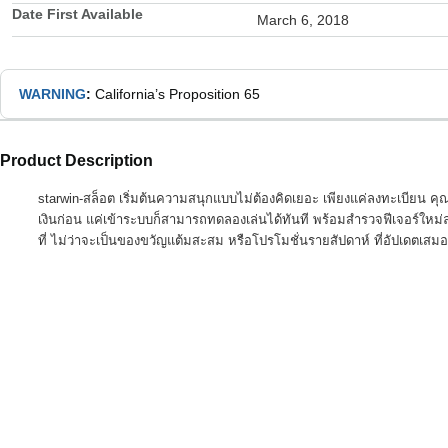
Date First Available
March 6, 2018
WARNING
:
California’s Proposition 65
Product Description
starwin-สล็อต เริ่มต้นความสนุกแบบไม่ต้องคิดเยอะ เพียงแค่ลงทะเบียน คุ
เงินก่อน แค่เข้าระบบก็สามารถทดลองเล่นได้ทันที พร้อมสำรวจฟีเจอร์ใหม
ที่ ไม่ว่าจะเป็นของขวัญแต้มสะสม หรือโปรโมชั่นรายสัปดาห์ ที่อัปเดตเสมอ