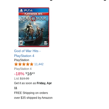
God of War Hits -
PlayStation 4
PlayStation
11,442
PlayStation 4
-18%
16
$
43
List:
$19.99
Get it as soon as
Friday, Apr
11
FREE Shipping on orders
over $35 shipped by Amazon