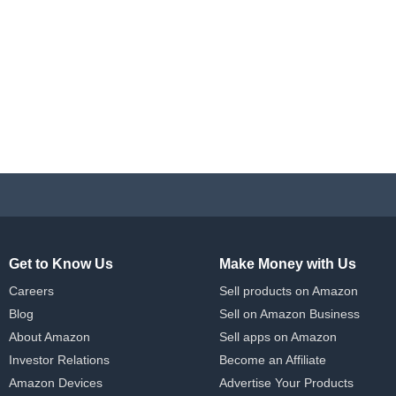
Get to Know Us
Make Money with Us
Careers
Sell products on Amazon
Blog
Sell on Amazon Business
About Amazon
Sell apps on Amazon
Investor Relations
Become an Affiliate
Amazon Devices
Advertise Your Products