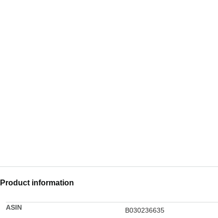
Product information
ASIN
B030236635