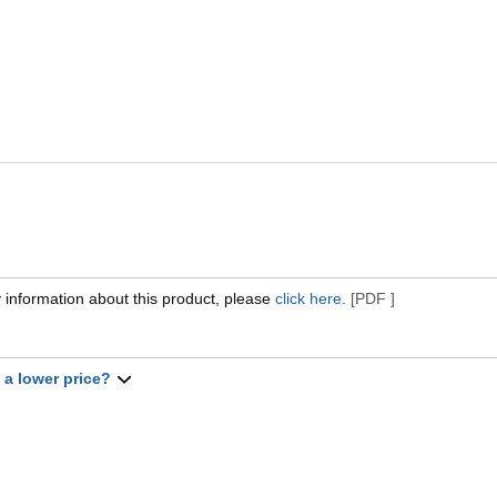
 information about this product, please
click here.
[PDF ]
t a lower price?