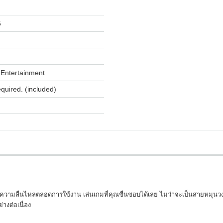
5
Entertainment
equired. (included)
ความลื่นไหลตลอดการใช้งาน เล่นเกมที่คุณชื่นชอบได้เลย ไม่ว่าจะเป็นสายหมุนวงล
่างต่อเนื่อง