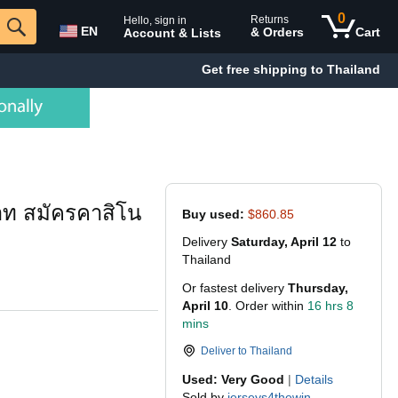
0
Returns
Hello, sign in
EN
& Orders
Cart
Account & Lists
Get free shipping to Thailand
บาท สมัครคาสิโน
Buy used:
$860.85
Delivery
Saturday, April 12
to
Thailand
Or fastest delivery
Thursday,
April 10
. Order within
16 hrs 8
mins
Deliver to
Thailand
Used: Very Good
|
Details
Sold by
jerseys4thewin