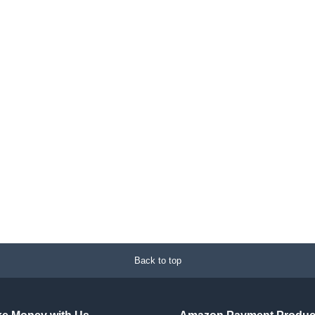
Back to top