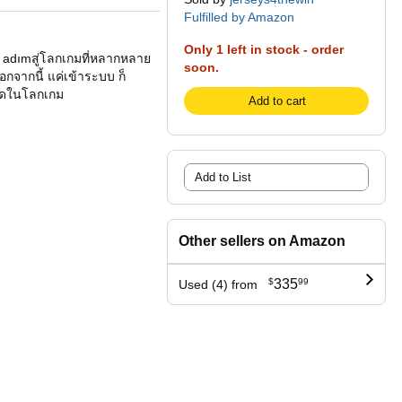
Fulfilled by Amazon
Only 1 left in stock - order
ง adımสู่โลกเกมที่หลากหลาย
soon.
อกจากนี้ แค่เข้าระบบ ก็
สุดในโลกเกม
Add to cart
Add to List
Other sellers on Amazon
$
335
99
Used (4) from