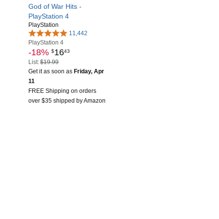
God of War Hits -
PlayStation 4
PlayStation
11,442
PlayStation 4
-18%
16
$
43
List:
$19.99
Get it as soon as
Friday, Apr
11
FREE Shipping on orders
over $35 shipped by Amazon