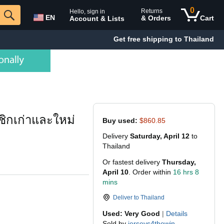
0
Returns
Hello, sign in
EN
& Orders
Cart
Account & Lists
Get free shipping to Thailand
ชิกเก่าและใหม่
Buy used:
$860.85
Delivery
Saturday, April 12
to
Thailand
Or fastest delivery
Thursday,
April 10
. Order within
16 hrs 8
mins
Deliver to
Thailand
Used: Very Good
|
Details
Sold by
jerseys4thewin