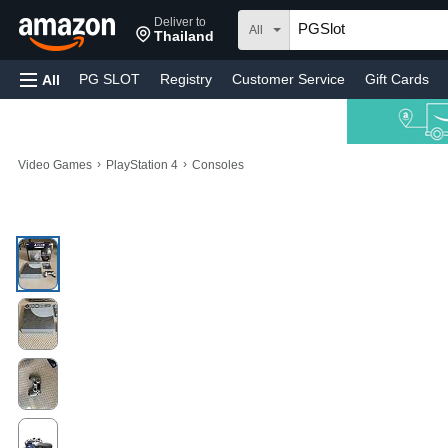
Deliver to
All
Thailand
PG SLOT
Registry
Customer Service
Gift Cards
All
›
›
Video Games
PlayStation 4
Consoles