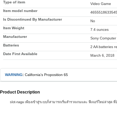
Type of item
Video Game
Item model number
465551863354
Is Discontinued By Manufacturer
No
Item Weight
7.4 ounces
Manufacturer
Sony Computer 
Batteries
2 AA batteries r
Date First Available
March 6, 2018
WARNING
:
California’s Proposition 65
Product Description
slot-naga เพียงเข้าสู่ระบบก็สามารถเริ่มสำรวจเกมและ ฟีเจอร์ใหม่ล่าสุด