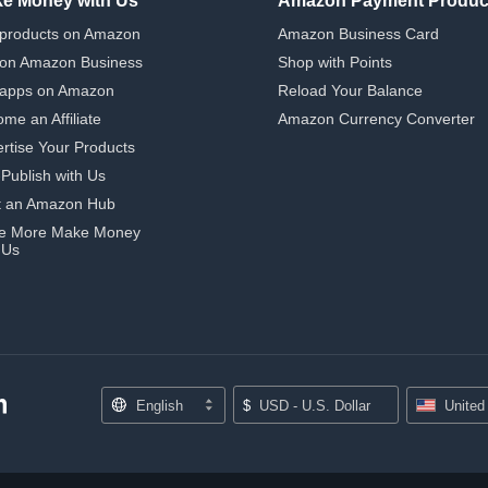
e Money with Us
Amazon Payment Produc
 products on Amazon
Amazon Business Card
 on Amazon Business
Shop with Points
 apps on Amazon
Reload Your Balance
me an Affiliate
Amazon Currency Converter
rtise Your Products
-Publish with Us
t an Amazon Hub
e More Make Money
 Us
English
$
USD - U.S. Dollar
United