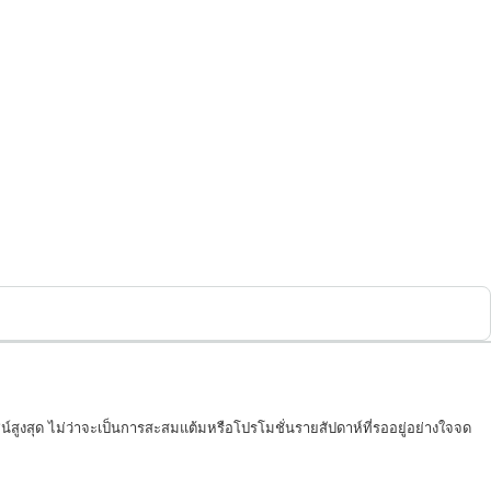
์สูงสุด ไม่ว่าจะเป็นการสะสมแต้มหรือโปรโมชั่นรายสัปดาห์ที่รออยู่อย่างใจจด