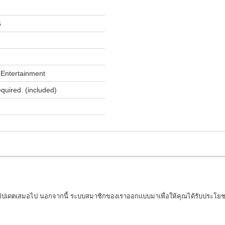
5
Entertainment
equired. (included)
 ที่อัปเดตเสมอไป นอกจากนี้ ระบบสมาชิกของเราออกแบบมาเพื่อให้คุณได้รับประโยชน