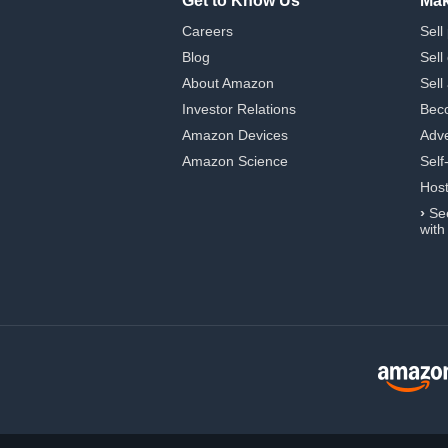
Get to Know Us
Mak
Careers
Sell
Blog
Sell
About Amazon
Sell
Investor Relations
Beco
Amazon Devices
Adve
Amazon Science
Self
Hos
›
Se
with