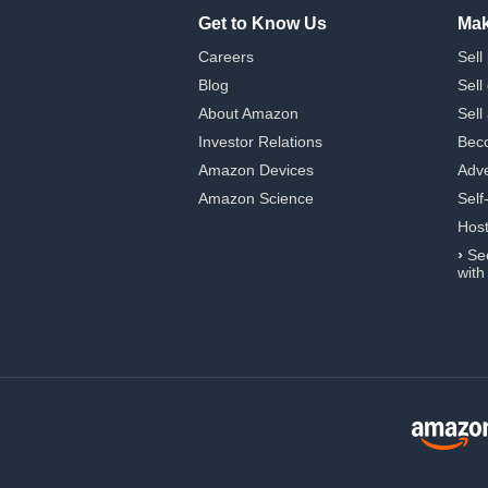
Get to Know Us
Mak
Careers
Sell
Blog
Sell
About Amazon
Sell
Investor Relations
Beco
Amazon Devices
Adve
Amazon Science
Self
Hos
›
Se
with