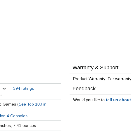
Warranty & Support
Product Warranty: For warranty
Feedback
394 ratings
s
Would you like to
tell us abou
eo Games (
See Top 100 in
tion 4 Consoles
 inches; 7.41 ounces