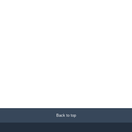
Back to top