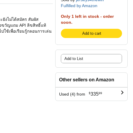
Fulfilled by Amazon
Only 1 left in stock - order
ะยังไม่ได้สมัคร สัมผัส
soon.
งขวัญแถม API ลิขสิทธิ์แท้
ใช้เพื่อเรียนรู้กลอนการเล่น
Add to cart
Add to List
Other sellers on Amazon
$
335
99
Used (4) from