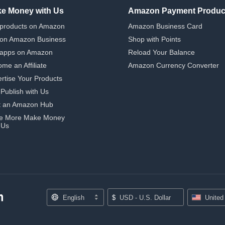
e Money with Us
Amazon Payment Produc
 products on Amazon
Amazon Business Card
 on Amazon Business
Shop with Points
 apps on Amazon
Reload Your Balance
me an Affiliate
Amazon Currency Converter
rtise Your Products
-Publish with Us
t an Amazon Hub
e More Make Money
 Us
English
$
USD - U.S. Dollar
United