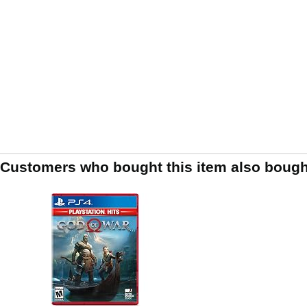
Customers who bought this item also bough