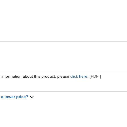
 information about this product, please
click here.
[PDF ]
t a lower price?