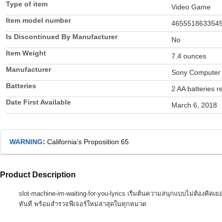
Type of item
Video Game
Item model number
465551863354
Is Discontinued By Manufacturer
No
Item Weight
7.4 ounces
Manufacturer
Sony Computer 
Batteries
2 AA batteries r
Date First Available
March 6, 2018
WARNING
:
California’s Proposition 65
Product Description
slot-machine-im-waiting-for-you-lyrics เริ่มต้นความสนุกแบบไม่ต้องคิดเ
ทันที พร้อมสำรวจฟีเจอร์ใหม่ล่าสุดในทุกหมวด