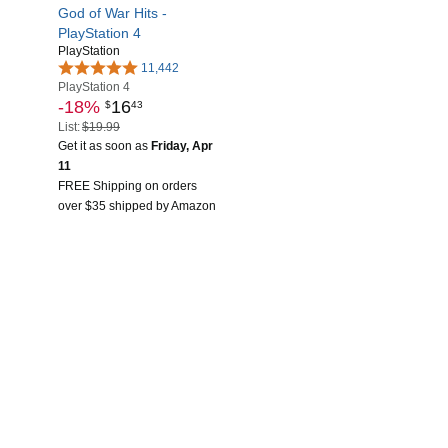
God of War Hits -
PlayStation 4
PlayStation
11,442
PlayStation 4
-18%
16
$
43
List:
$19.99
Get it as soon as
Friday, Apr
11
FREE Shipping on orders
over $35 shipped by Amazon