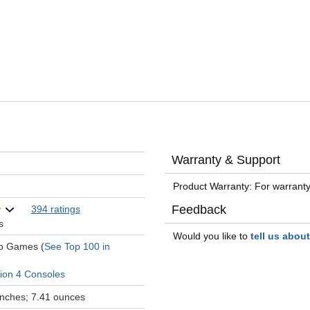
Warranty & Support
Product Warranty: For warranty
Feedback
394 ratings
s
Would you like to
tell us abou
eo Games (
See Top 100 in
tion 4 Consoles
 inches; 7.41 ounces