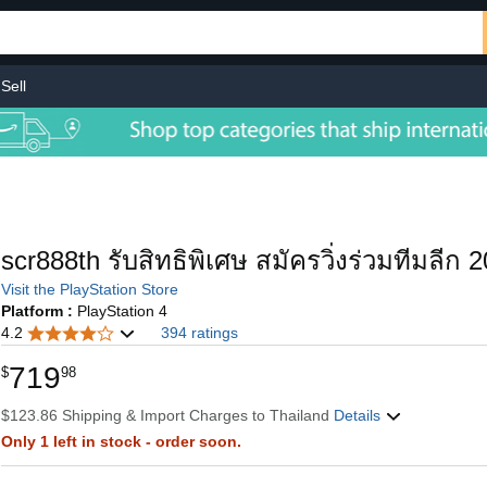
Sell
scr888th รับสิทธิพิเศษ สมัครวิ่งร่วมทีมลีก 
Visit the PlayStation Store
Platform :
PlayStation 4
4.2
394 ratings
719
$
98
$123.86 Shipping & Import Charges to Thailand
Details
Only 1 left in stock - order soon.