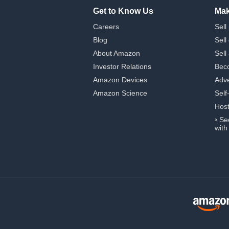
Get to Know Us
Mak
Careers
Sell
Blog
Sell
About Amazon
Sell
Investor Relations
Beco
Amazon Devices
Adve
Amazon Science
Self
Hos
›
Se
with