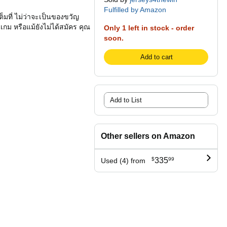
Fulfilled by Amazon
มที่ ไม่ว่าจะเป็นของขวัญ
ม หรือแม้ยังไม่ได้สมัคร คุณ
Only 1 left in stock - order
soon.
Add to cart
Add to List
Other sellers on Amazon
$
335
99
Used (4) from