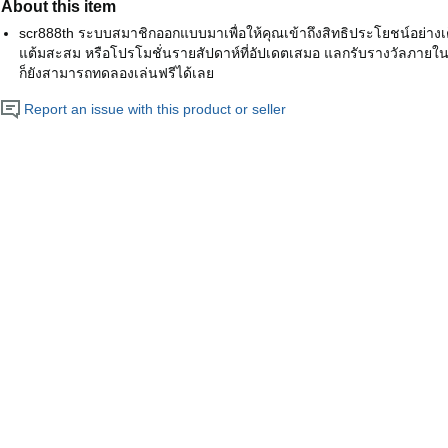
About this item
scr888th ระบบสมาชิกออกแบบมาเพื่อให้คุณเข้าถึงสิทธิประโยชน์อย่างเต็
แต้มสะสม หรือโปรโมชั่นรายสัปดาห์ที่อัปเดตเสมอ แลกรับรางวัลภายในเก
ก็ยังสามารถทดลองเล่นฟรีได้เลย
Report an issue with this product or seller