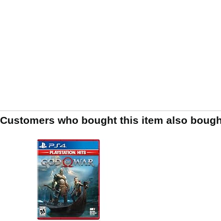
Customers who bought this item also bough