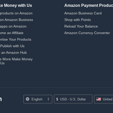
e Money with Us
Amazon Payment Produc
 products on Amazon
Amazon Business Card
 on Amazon Business
Shop with Points
 apps on Amazon
Reload Your Balance
me an Affiliate
Amazon Currency Converter
rtise Your Products
-Publish with Us
t an Amazon Hub
e More Make Money
 Us
English
$
USD - U.S. Dollar
United