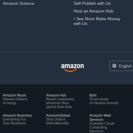
Amazon Science
Self-Publish with Us
Host an Amazon Hub
›
See More Make Money
with Us
English
Amazon Music
Amazon Ads
6pm
Stream millions
Reach customers
Score deals
of songs
wherever they
on fashion brands
spend their time
Amazon Business
AmazonGlobal
Amazon Web
Everything For
Ship Orders
Services
Your Business
Internationally
Scalable Cloud
Computing
Services