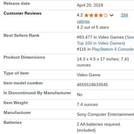
Release date
April 20, 2018
Customer Reviews
4.2
394
ratings
4.2 out of 5 stars
Best Sellers Rank
#83,477 in Video Games (
See
Top 100 in Video Games
)
#116 in
PlayStation 4 Console
Product Dimensions
14.3 x 4.5 x 17 inches; 7.41
ounces
Type of item
Video Game
Item model number
4655518633545
Is Discontinued By Manufacturer
No
Item Weight
7.4 ounces
Manufacturer
Sony Computer Entertainmen
Batteries
2 AA batteries required.
(included)