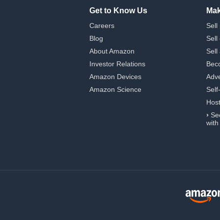
Get to Know Us
Mak
Careers
Sell
Blog
Sell
About Amazon
Sell
Investor Relations
Beco
Amazon Devices
Adve
Amazon Science
Self
Hos
›
Se
with