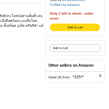
Fulfilled by Amazon
Only 1 left in stock - order
ธิประโยชน์อย่างเต็มที่ เล่น
soon.
ะมือถือพร้อมระบบลื่นไหล
บ ทั้งสล็อต รูเล็ต หรือกีฬา แม้
Add to cart
Add to List
Other sellers on Amazon
$
335
99
Used (4) from