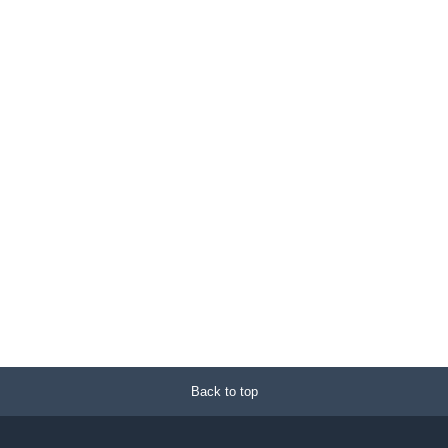
Back to top