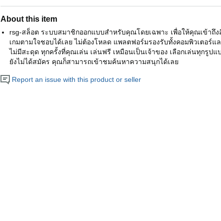
About this item
rsg-สล็อต ระบบสมาชิกออกแบบสำหรับคุณโดยเฉพาะ เพื่อให้คุณเข้าถึงสิท
เกมตามใจชอบได้เลย ไม่ต้องโหลด แพลตฟอร์มรองรับทั้งคอมพิวเตอร์แล
ไม่มีสะดุด ทุกครั้งที่คุณเล่น เล่นฟรี เหมือนเป็นเจ้าของ เลือกเล่นทุกรูปแบ
ยังไม่ได้สมัคร คุณก็สามารถเข้าชมค้นหาความสนุกได้เลย
Report an issue with this product or seller