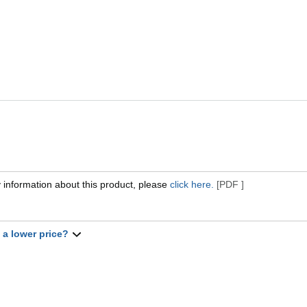
 information about this product, please
click here.
[PDF ]
t a lower price?