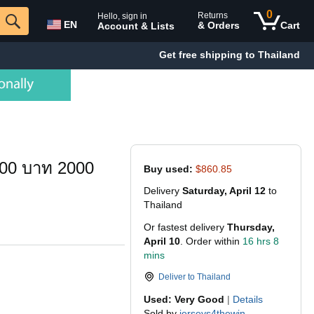
0
Returns
Hello, sign in
EN
& Orders
Cart
Account & Lists
Get free shipping to Thailand
000 บาท 2000
Buy used:
$860.85
Delivery
Saturday, April 12
to
Thailand
Or fastest delivery
Thursday,
April 10
. Order within
16 hrs 8
mins
Deliver to
Thailand
Used: Very Good
|
Details
Sold by
jerseys4thewin