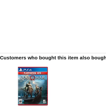
Customers who bought this item also bough