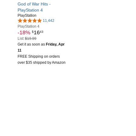
God of War Hits -
PlayStation 4
PlayStation
11,442
PlayStation 4
-18%
16
$
43
List:
$19.99
Get it as soon as
Friday, Apr
11
FREE Shipping on orders
over $35 shipped by Amazon