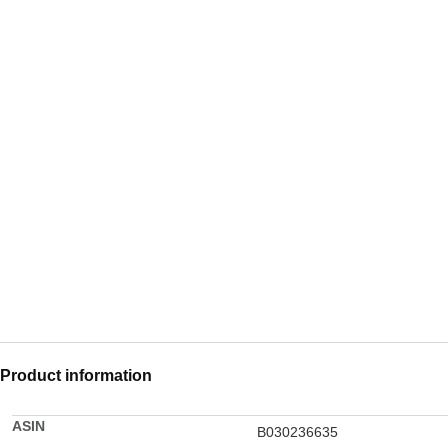
Product information
ASIN
B030236635