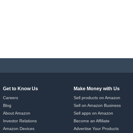
Get to Know Us
Make Money with Us
Careers
Sell products on Amazon
Blog
Sell on Amazon Business
About Amazon
Sell apps on Amazon
Investor Relations
Become an Affiliate
Amazon Devices
Advertise Your Products