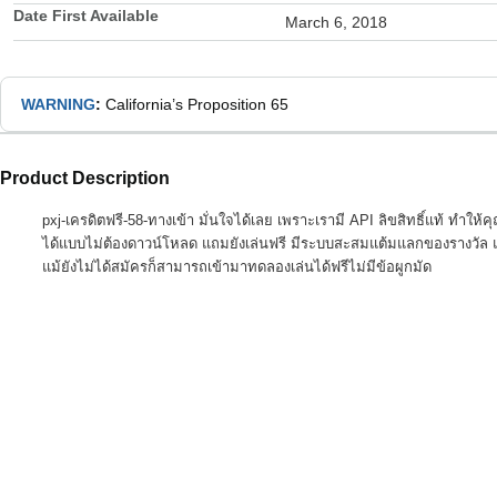
Date First Available
March 6, 2018
WARNING
:
California’s Proposition 65
Product Description
pxj-เครดิตฟรี-58-ทางเข้า มั่นใจได้เลย เพราะเรามี API ลิขสิทธิ์แท้ ทำใ
ได้แบบไม่ต้องดาวน์โหลด แถมยังเล่นฟรี มีระบบสะสมแต้มแลกของรางวัล แ
แม้ยังไม่ได้สมัครก็สามารถเข้ามาทดลองเล่นได้ฟรีไม่มีข้อผูกมัด