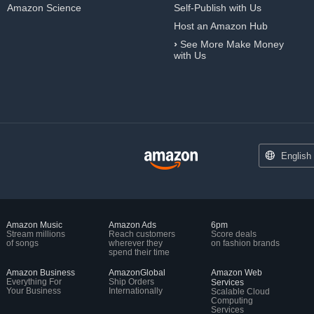
Amazon Science
Self-Publish with Us
Host an Amazon Hub
›
See More Make Money
with Us
English
Amazon Music
Amazon Ads
6pm
Stream millions
Reach customers
Score deals
of songs
wherever they
on fashion brands
spend their time
Amazon Business
AmazonGlobal
Amazon Web
Everything For
Ship Orders
Services
Your Business
Internationally
Scalable Cloud
Computing
Services