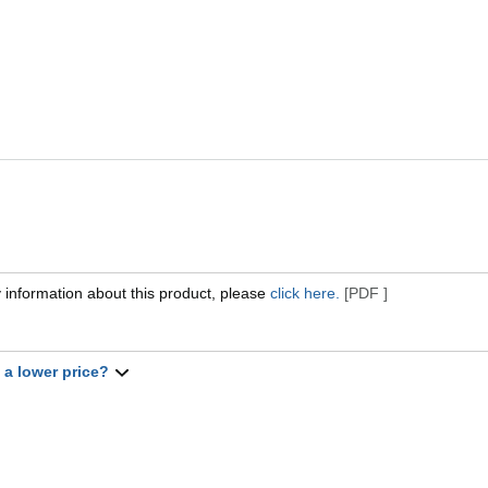
 information about this product, please
click here.
[PDF ]
t a lower price?