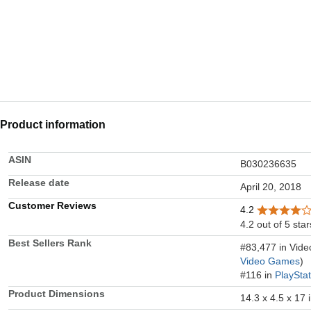
Product information
ASIN
B030236635
Release date
April 20, 2018
Customer Reviews
4.2
4.2 out of 5 star
Best Sellers Rank
#83,477 in Vid
Video Games
)
#116 in
PlaySta
Product Dimensions
14.3 x 4.5 x 17