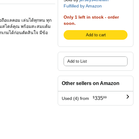
Fulfilled by Amazon
Only 1 left in stock - order
อถือแลคอม เล่นได้ทุกหน ทุก
soon.
ามสไตล์คุณ พร้อมสะสมแต้ม
เกมได้ก่อนตัดสินใจ มีข้อ
Add to cart
Add to List
Other sellers on Amazon
$
335
99
Used (4) from