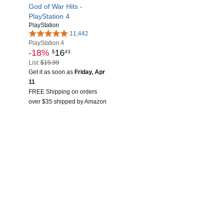
God of War Hits -
PlayStation 4
PlayStation
11,442
PlayStation 4
-18%
16
$
43
List:
$19.99
Get it as soon as
Friday, Apr
11
FREE Shipping on orders
over $35 shipped by Amazon