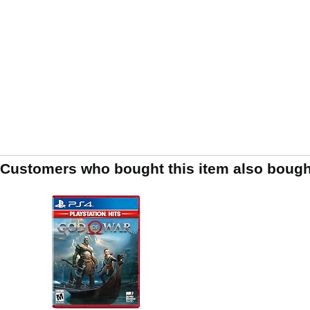
Customers who bought this item also bough