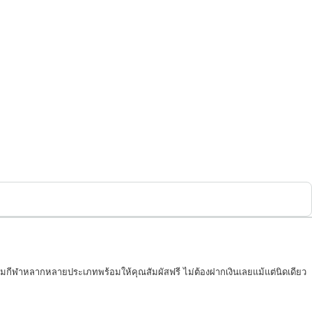
ะเกมกีฬาหลากหลายประเภทพร้อมให้คุณสัมผัสฟรี ไม่ต้องฝากเงินเลยแม้แต่นิดเดียว