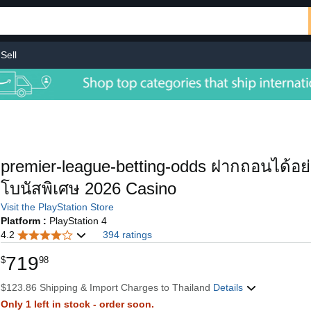
Sell
premier-league-betting-odds ฝากถอนได้อย่
โบนัสพิเศษ 2026 Casino
Visit the PlayStation Store
Platform :
PlayStation 4
4.2
394 ratings
719
$
98
$123.86 Shipping & Import Charges to Thailand
Details
Only 1 left in stock - order soon.