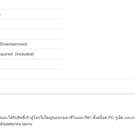
5
Entertainment
equired. (included)
 คุณจะได้รับสิทธิ์เข้าสู่โลกใบใหญ่ของเกมคาสิโนและกีฬา ทั้งสล็อต PG รูเล็ต แล
ที่อัปเดตทุกหมวดเกม