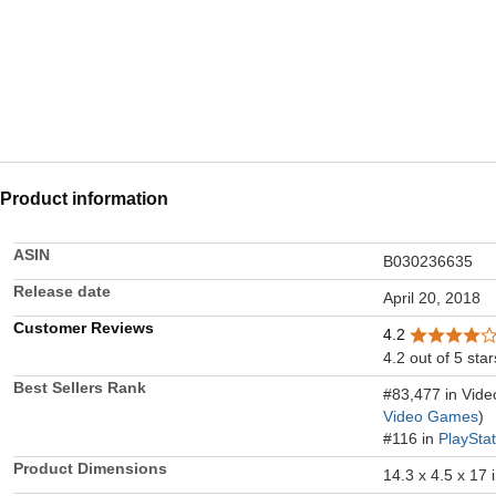
Product information
ASIN
B030236635
Release date
April 20, 2018
Customer Reviews
4.2
4.2 out of 5 star
Best Sellers Rank
#83,477 in Vid
Video Games
)
#116 in
PlaySta
Product Dimensions
14.3 x 4.5 x 17