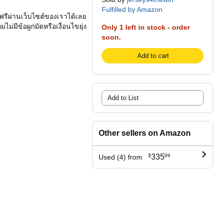
Fulfilled by Amazon
ฟรีผ่านเว็บไซต์ของเราได้เลย
ม่มีข้อผูกมัดหรือเงื่อนไขยุ่ง
Only 1 left in stock - order
soon.
Add to cart
Add to List
Other sellers on Amazon
$
335
99
Used (4) from