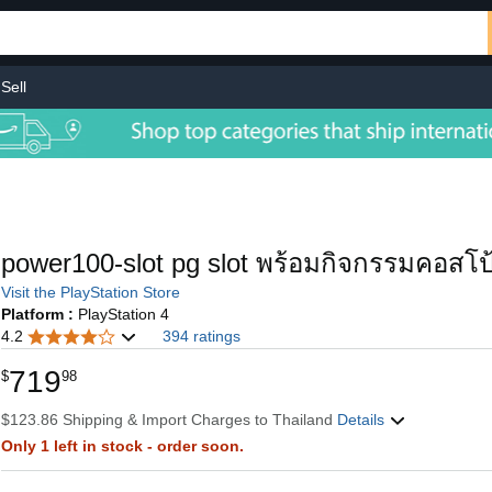
Sell
power100-slot pg slot พร้อมกิจกรรมคอสโป
Visit the PlayStation Store
Platform :
PlayStation 4
4.2
394 ratings
719
$
98
$123.86 Shipping & Import Charges to Thailand
Details
Only 1 left in stock - order soon.