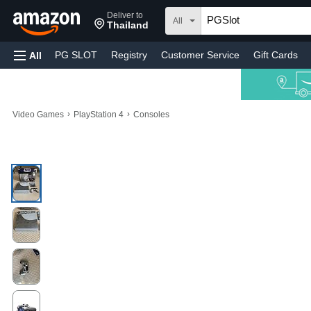
Deliver to
All
Thailand
PG SLOT
Registry
Customer Service
Gift Cards
All
›
›
Video Games
PlayStation 4
Consoles