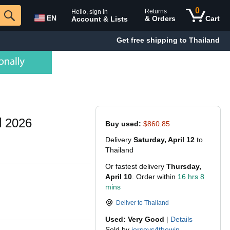
0
Returns
Hello, sign in
EN
& Orders
Cart
Account & Lists
Get free shipping to Thailand
้ 2026
Buy used:
$860.85
Delivery
Saturday, April 12
to
Thailand
Or fastest delivery
Thursday,
April 10
. Order within
16 hrs 8
mins
Deliver to
Thailand
Used: Very Good
|
Details
Sold by
jerseys4thewin