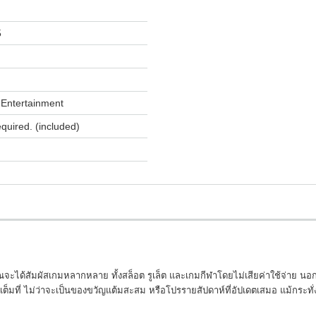
5
Entertainment
equired. (included)
ณจะได้สัมผัสเกมหลากหลาย ทั้งสล็อต รูเล็ต และเกมกีฬาโดยไม่เสียค่าใช้จ่าย นอ
มที่ ไม่ว่าจะเป็นของขวัญแต้มสะสม หรือโปรรายสัปดาห์ที่อัปเดตเสมอ แม้กระทั่ง