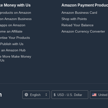
e Money with Us
Amazon Payment Produc
 products on Amazon
Amazon Business Card
 on Amazon Business
Shop with Points
 apps on Amazon
Reload Your Balance
me an Affiliate
Amazon Currency Converter
rtise Your Products
-Publish with Us
t an Amazon Hub
e More Make Money
 Us
English
$
USD - U.S. Dollar
United