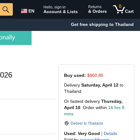
0
Returns
Hello, sign in
EN
& Orders
Cart
Account & Lists
Get free shipping to Thailand
2026
Buy used:
$860.85
Delivery
Saturday, April 12
to
Thailand
Or fastest delivery
Thursday,
April 10
. Order within
16 hrs 8
mins
Deliver to
Thailand
Used: Very Good
|
Details
Sold by
jerseys4thewin