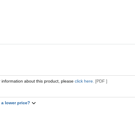
 information about this product, please
click here.
[PDF ]
t a lower price?