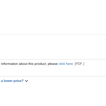
 information about this product, please
click here.
[PDF ]
t a lower price?