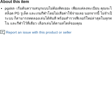
About this item
pgslot- เริ่มต้นความสนุกแบบไม่ต้องคิดเยอะ เพียงแค่ลงทะเบียน คุณจะไ
สล็อต PG รูเล็ต และเกมกีฬาโดยไม่เสียค่าใช้จ่ายเลย นอกจากนี้ ไม่จำเป็
ระบบ ก็สามารถทดลองเล่นได้ทันที พร้อมสำรวจฟีเจอร์ใหม่ล่าสุดในทุกหมว
โน และกีฬาไว้ที่เดียว เลือกเล่นได้ตามสไตล์ของคุณ
Report an issue with this product or seller