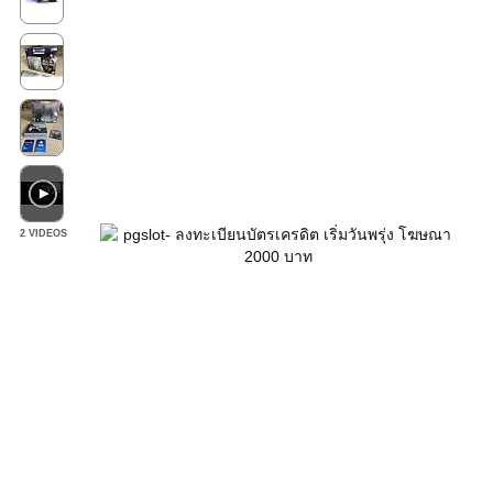
2 VIDEOS