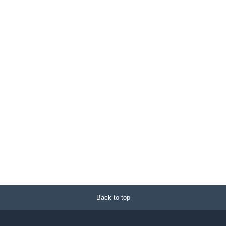
Back to top