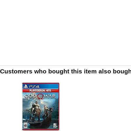
Customers who bought this item also bough