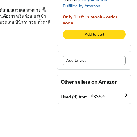
Fulfilled by Amazon
ด้สัมผัสเกมหลากหลาย ทั้ง
นต้องฝากเงินก่อน แค่เข้า
Only 1 left in stock - order
ดเกม ที่นี่รวบรวม ทั้งคาสิ
soon.
Add to cart
Add to List
Other sellers on Amazon
$
335
99
Used (4) from