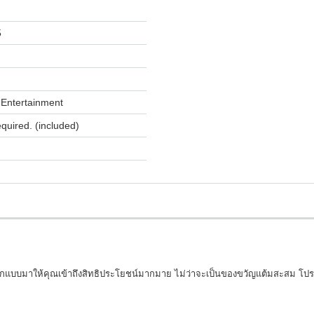
5
Entertainment
equired. (included)
แบบมาให้คุณเข้าถึงสิทธิประโยชน์มากมาย ไม่ว่าจะเป็นของขวัญแต้มสะสม โปรโมชั่น