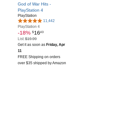
God of War Hits -
PlayStation 4
PlayStation
11,442
PlayStation 4
-18%
16
$
43
List:
$19.99
Get it as soon as
Friday, Apr
11
FREE Shipping on orders
over $35 shipped by Amazon