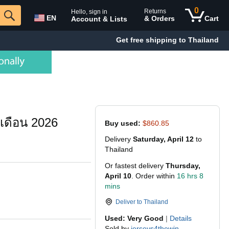
0
Returns
Hello, sign in
EN
& Orders
Cart
Account & Lists
Get free shipping to Thailand
เดือน 2026
Buy used:
$860.85
Delivery
Saturday, April 12
to
Thailand
Or fastest delivery
Thursday,
April 10
. Order within
16 hrs 8
mins
Deliver to
Thailand
Used: Very Good
|
Details
Sold by
jerseys4thewin