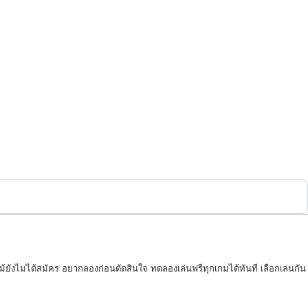
แม้ยังไม่ได้สมัคร อยากลองก่อนตัดสินใจ ทดลองเล่นฟรีทุกเกมได้ทันที เลือกเล่นกัน