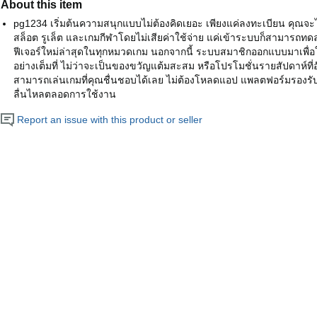
About this item
pg1234 เริ่มต้นความสนุกแบบไม่ต้องคิดเยอะ เพียงแค่ลงทะเบียน คุณจะไ
สล็อต รูเล็ต และเกมกีฬาโดยไม่เสียค่าใช้จ่าย แค่เข้าระบบก็สามารถทด
ฟีเจอร์ใหม่ล่าสุดในทุกหมวดเกม นอกจากนี้ ระบบสมาชิกออกแบบมาเพื่อใ
อย่างเต็มที่ ไม่ว่าจะเป็นของขวัญแต้มสะสม หรือโปรโมชั่นรายสัปดาห์ที่อั
สามารถเล่นเกมที่คุณชื่นชอบได้เลย ไม่ต้องโหลดแอป แพลตฟอร์มรองรับ
ลื่นไหลตลอดการใช้งาน
Report an issue with this product or seller