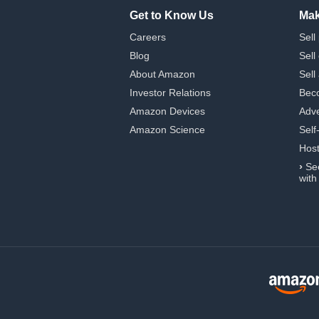
Get to Know Us
Mak
Careers
Sell
Blog
Sell
About Amazon
Sell
Investor Relations
Beco
Amazon Devices
Adve
Amazon Science
Self
Hos
›
Se
with