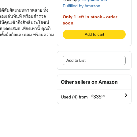
Fulfilled by Amazon
ด้สัมผัสเกมหลากหลาย ทั้ง
ลองเล่นทันที พร้อมสำรวจ
Only 1 left in stock - order
ห้คุณเข้าถึงสิทธิประโยชน์
soon.
ปเดตเสมอ เพียงเท่านี้ คุณก็
ทั้งมือถือและคอม พร้อมความ
Add to cart
Add to List
Other sellers on Amazon
$
335
99
Used (4) from