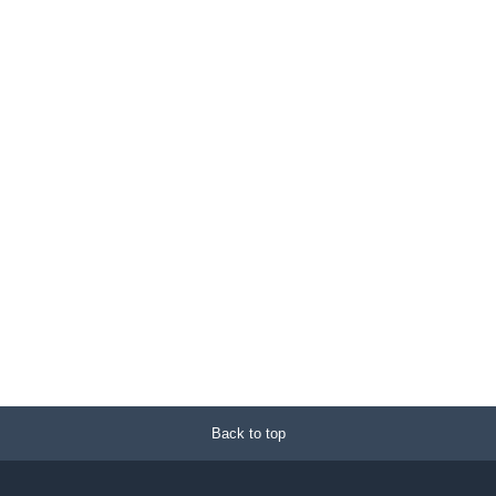
Back to top