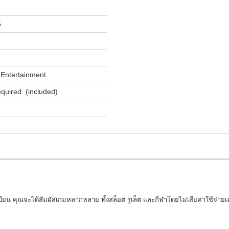
5
Entertainment
equired. (included)
ียน คุณจะได้สัมผัสเกมหลากหลาย ทั้งสล็อต รูเล็ต และกีฬาโดยไม่เสียค่าใช้จ่าย