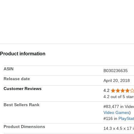
Product information
ASIN
B030236635
Release date
April 20, 2018
Customer Reviews
4.2
4.2 out of 5 star
Best Sellers Rank
#83,477 in Vid
Video Games
)
#116 in
PlaySta
Product Dimensions
14.3 x 4.5 x 17