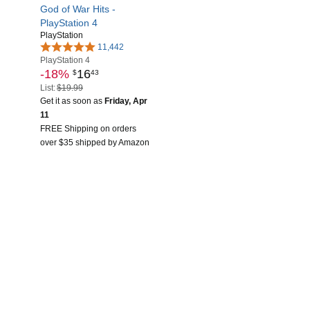
God of War Hits -
PlayStation 4
PlayStation
11,442
PlayStation 4
-18%
16
$
43
List:
$19.99
Get it as soon as
Friday, Apr
11
FREE Shipping on orders
over $35 shipped by Amazon