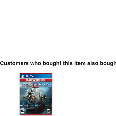
Customers who bought this item also bough