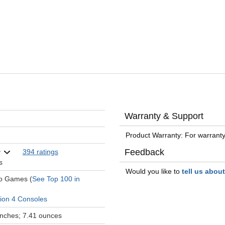
Warranty & Support
Product Warranty: For warranty
Feedback
394 ratings
s
Would you like to
tell us abou
eo Games (
See Top 100 in
tion 4 Consoles
 inches; 7.41 ounces