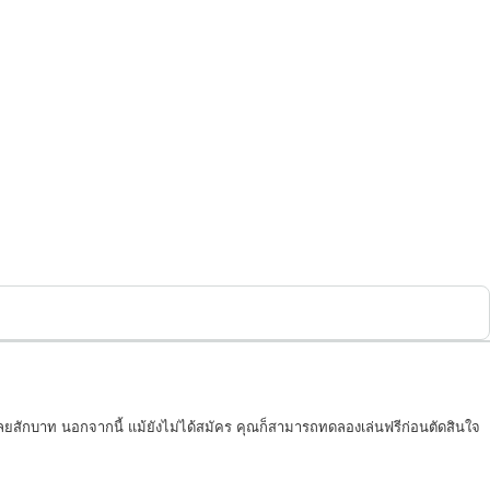
เลยสักบาท นอกจากนี้ แม้ยังไม่ได้สมัคร คุณก็สามารถทดลองเล่นฟรีก่อนตัดสินใจ