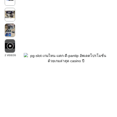
2 VIDEOS