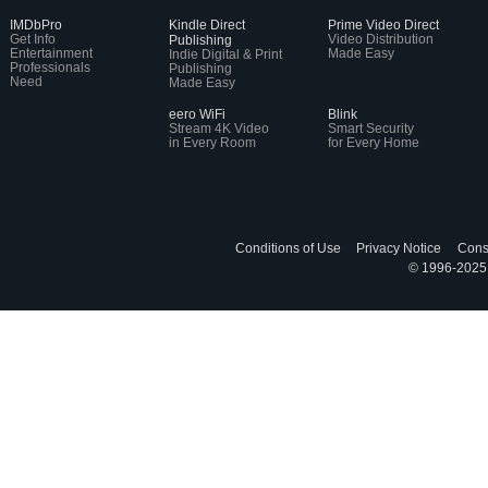
IMDbPro
Kindle Direct
Prime Video Direct
Get Info
Video Distribution
Publishing
Entertainment
Made Easy
Indie Digital & Print
Professionals
Publishing
Need
Made Easy
eero WiFi
Blink
Stream 4K Video
Smart Security
in Every Room
for Every Home
Conditions of Use
Privacy Notice
Cons
© 1996-2025, 