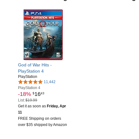
God of War Hits -
PlayStation 4
PlayStation
11,442
PlayStation 4
-18%
16
$
43
List:
$19.99
Get it as soon as
Friday, Apr
11
FREE Shipping on orders
over $35 shipped by Amazon