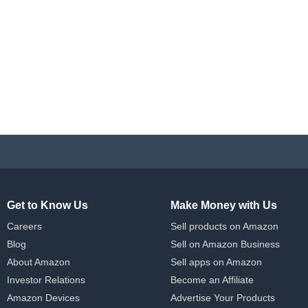
Get to Know Us
Make Money with Us
Careers
Sell products on Amazon
Blog
Sell on Amazon Business
About Amazon
Sell apps on Amazon
Investor Relations
Become an Affiliate
Amazon Devices
Advertise Your Products