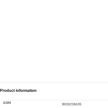
Product information
ASIN
B030236635