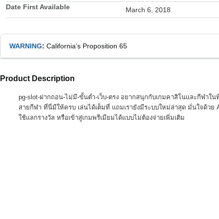
Date First Available
March 6, 2018
WARNING
:
California’s Proposition 65
Product Description
pg-slot-ฝากถอน-ไม่มี-ขั้นต่ำ-เว็บ-ตรง อยากสนุกกับเกมคาสิโนและกีฬาในท
สายกีฬา ที่นี่มีให้ครบ เล่นได้เต็มที่ แถมเรายังมีระบบใหม่ล่าสุด มั่นใจด้วย 
ใช้แลกรางวัล หรือเข้าสู่เกมพรีเมียมได้แบบไม่ต้องจ่ายเพิ่มเติม